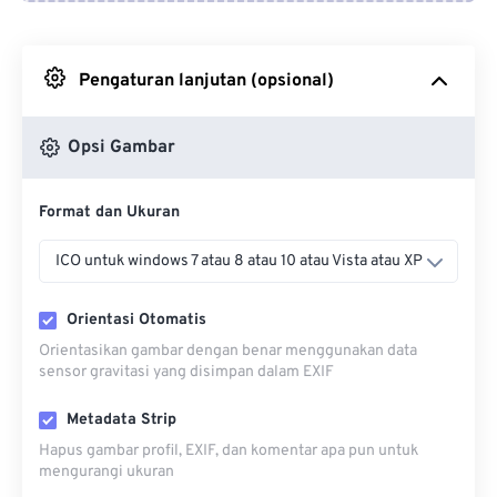
Dari Google Drive
Pengaturan lanjutan (opsional)
Dari OneDrive
Opsi Gambar
Dari Url
Format dan Ukuran
ICO untuk windows 7 atau 8 atau 10 atau Vista atau XP
Orientasi Otomatis
Orientasikan gambar dengan benar menggunakan data
sensor gravitasi yang disimpan dalam EXIF
Metadata Strip
Hapus gambar profil, EXIF, dan komentar apa pun untuk
mengurangi ukuran