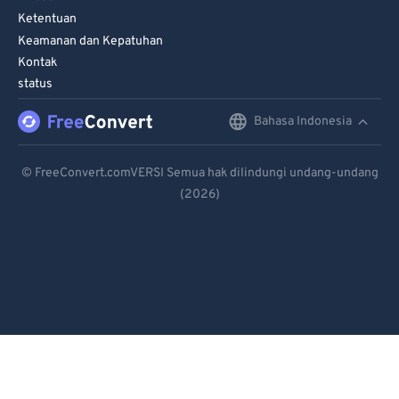
Ketentuan
Keamanan dan Kepatuhan
Kontak
status
Bahasa Indonesia
English
Deutsch
© FreeConvert.comVERSI Semua hak dilindungi undang-undang
(2026)
Español
Français
Português
Italiano
Dutch
日本語