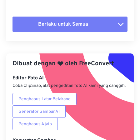
Berlaku untuk Semua
Setel ulang semua opsi
Terapkan dari Preset
Dibuat dengan
❤️
oleh
FreeConvert
Simpan sebagai Preset
Editor Foto AI
Coba ClipSnap, alat pengeditan foto AI kami yang canggih.
Penghapus Latar Belakang
Generator Gambar AI
Penghapus Ajaib