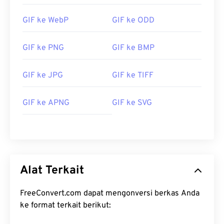
https://www.webdesignerdepot.com/2009/03/desain-
antarmuka-sistem-operasi-antara-tahun-1981-
GIF ke WebP
GIF ke ODD
2009/
GIF ke PNG
GIF ke BMP
GIF ke JPG
GIF ke TIFF
GIF ke APNG
GIF ke SVG
Alat Terkait
FreeConvert.com dapat mengonversi berkas Anda
ke format terkait berikut: