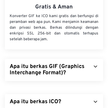
Gratis & Aman
Konverter GIF ke ICO kami gratis dan berfungsi di
peramban web apa pun. Kami menjamin keamanan
dan privasi berkas. Berkas dilindungi dengan
enkripsi SSL 256-bit dan otomatis terhapus
setelah beberapa jam.
Apa itu berkas GIF (Graphics
Interchange Format)?
Graphics Interchange Format (GIF) adalah jenis
format berkas bitmap yang mengandalkan
piksel
untuk membentuk gambar sederhana
Apa itu berkas ICO?
menggunakan
model warna RGB
. Tidak seperti
format berkas
BMP
yang tidak terkompresi, GIF