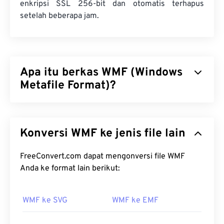
enkripsi SSL 256-bit dan otomatis terhapus
setelah beberapa jam.
Apa itu berkas WMF (Windows
Metafile Format)?
Windows Metafile Format (WMF) adalah jenis
berkas Microsoft Windows (Windows) yang dapat
Konversi WMF ke jenis file lain
menyimpan gambar vektor dan bitmap. Microsoft
merancang WMF untuk berbagi data grafis antar
aplikasi Microsoft. WMF adalah pendahulu 16-bit
FreeConvert.com dapat mengonversi file WMF
dari Enhanced Windows Metafile (EMF) 32-bit.
Anda ke format lain berikut:
Bagaimana cara membuka berkas
WMF ke SVG
WMF ke EMF
WMF?