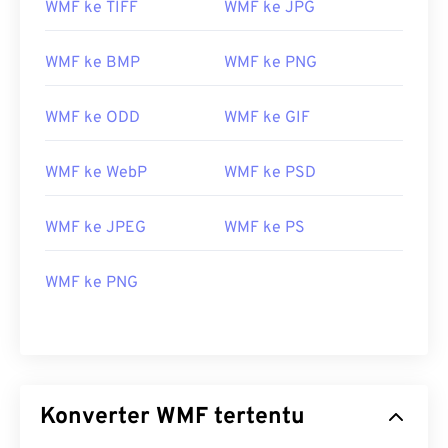
WMF dapat dibuka dengan mudah di Windows
WMF ke TIFF
WMF ke JPG
menggunakan program gambar yang kompatibel,
seperti
CorelDraw Graphics Suite
. Program
WMF ke BMP
WMF ke PNG
populer lainnya yang dapat membuka WMF di
Windows dan macOS adalah
Adobe Illustrator
.
WMF ke ODD
WMF ke GIF
Penampil alternatif yang patut dicoba adalah
XnView MP
, yang bersifat lintas platform dan
WMF ke WebP
WMF ke PSD
gratis. Program yang dapat membuka WMF di
Windows antara lain
PhotoFiltre Studio
,
Ability
WMF ke JPEG
WMF ke PS
Photopaint
, dan
Ultimate Paint
. Di macOS,
alternatif yang bagus adalah
WMF Converter Pro
.
WMF ke PNG
Dikembangkan oleh:
Microsoft
Rilis Awal:
1992
Konverter WMF tertentu