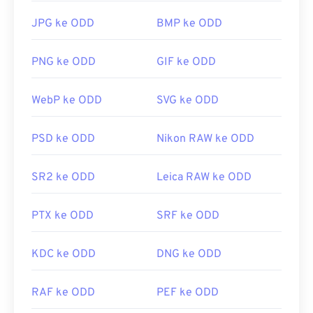
WMF dapat dibuka dengan mudah di Windows
menggunakan program gambar yang kompatibel,
JPG ke ODD
BMP ke ODD
seperti
CorelDraw Graphics Suite
. Program
populer lainnya yang dapat membuka WMF di
PNG ke ODD
GIF ke ODD
Windows dan macOS adalah
Adobe Illustrator
.
Penampil alternatif yang patut dicoba adalah
WebP ke ODD
SVG ke ODD
XnView MP
, yang bersifat lintas platform dan
gratis. Program yang dapat membuka WMF di
PSD ke ODD
Nikon RAW ke ODD
Windows antara lain
PhotoFiltre Studio
,
Ability
Photopaint
, dan
Ultimate Paint
. Di macOS,
SR2 ke ODD
Leica RAW ke ODD
alternatif yang bagus adalah
WMF Converter Pro
.
Dikembangkan oleh:
Microsoft
PTX ke ODD
SRF ke ODD
Rilis Awal:
1992
KDC ke ODD
DNG ke ODD
RAF ke ODD
PEF ke ODD