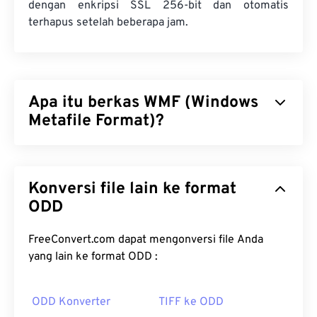
dengan enkripsi SSL 256-bit dan otomatis
terhapus setelah beberapa jam.
Apa itu berkas WMF (Windows
Metafile Format)?
Windows Metafile Format (WMF) adalah jenis
berkas Microsoft Windows (Windows) yang dapat
Konversi file lain ke format
menyimpan gambar vektor dan bitmap. Microsoft
merancang WMF untuk berbagi data grafis antar
ODD
aplikasi Microsoft. WMF adalah pendahulu 16-bit
dari Enhanced Windows Metafile (EMF) 32-bit.
FreeConvert.com dapat mengonversi file Anda
yang lain ke format ODD :
Bagaimana cara membuka berkas
WMF?
ODD Konverter
TIFF ke ODD