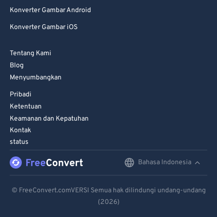
Konverter Gambar Android
Konverter Gambar iOS
Tentang Kami
Blog
Menyumbangkan
Pribadi
Ketentuan
Keamanan dan Kepatuhan
Kontak
status
Bahasa Indonesia
English
Deutsch
© FreeConvert.comVERSI Semua hak dilindungi undang-undang
(2026)
Español