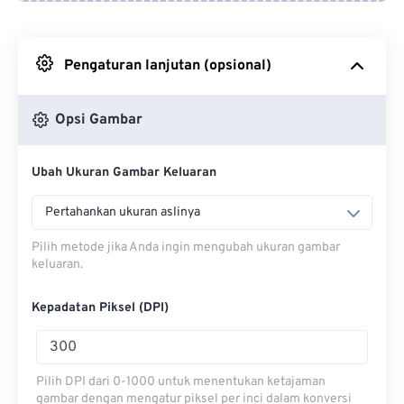
Dari Google Drive
Pengaturan lanjutan (opsional)
Dari OneDrive
Opsi Gambar
Dari Url
Ubah Ukuran Gambar Keluaran
Pertahankan ukuran aslinya
Pilih metode jika Anda ingin mengubah ukuran gambar
keluaran.
Kepadatan Piksel (DPI)
Pilih DPI dari 0-1000 untuk menentukan ketajaman
gambar dengan mengatur piksel per inci dalam konversi