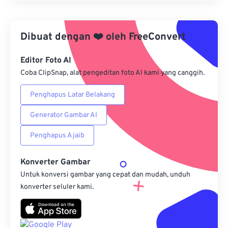
Terapkan dari Preset
Dibuat dengan
❤️
oleh
FreeConvert
Simpan sebagai Preset
Editor Foto AI
Coba ClipSnap, alat pengeditan foto AI kami yang canggih.
Penghapus Latar Belakang
Generator Gambar AI
Penghapus Ajaib
Konverter Gambar
Untuk konversi gambar yang cepat dan mudah, unduh
konverter seluler kami.