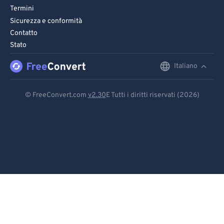
Termini
Sicurezza e conformità
Contatto
Stato
Italiano
English
Deutsch
© FreeConvert.com
v2.30
E Tutti i diritti riservati (2026)
Español
Français
Português
Italiano
Dutch
日本語