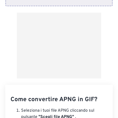
Da Dropbox
Da Google Drive
Da OneDrive
Dall'URL
Come convertire APNG in GIF?
Seleziona i tuoi file APNG cliccando sul
pulsante
"Scegli file APNG"
.