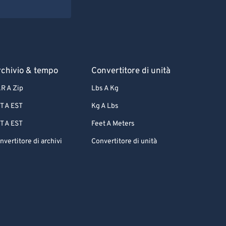
chivio & tempo
Convertitore di unità
R A Zip
Lbs A Kg
T A EST
Kg A Lbs
T A EST
Feet A Meters
nvertitore di archivi
Convertitore di unità