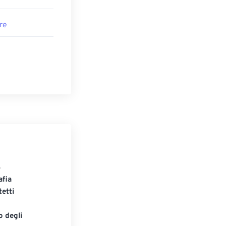
re
S
afia
tetti
o degli