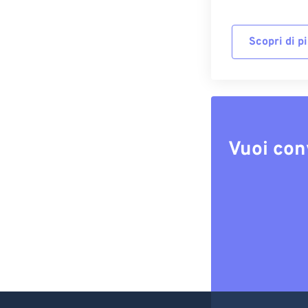
Scopri di p
Vuoi con