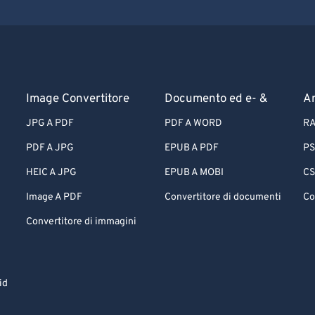
Image Convertitore
Documento ed e- &
Ar
JPG A PDF
PDF A WORD
RA
PDF A JPG
EPUB A PDF
PS
HEIC A JPG
EPUB A MOBI
CS
Image A PDF
Convertitore di documenti
Co
Convertitore di immagini
id