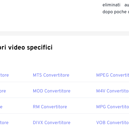
eliminati a
dopo poche 
Convertitori video specifici
tore
MTS Convertitore
MPEG Converti
ore
MOD Convertitore
M4V Convertito
re
RM Convertitore
MPG Convertito
tore
DIVX Convertitore
VOB Convertito