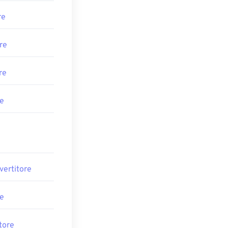
re
re
re
re
vertitore
re
tore