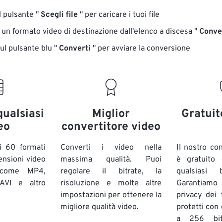
ul pulsante "
Scegli file
" per caricare i tuoi file
 un formato video di destinazione dall'elenco a discesa "
Conver
sul pulsante blu "
Converti
" per avviare la conversione
qualsiasi
Miglior
Gratuit
eo
convertitore video
i 60 formati
Converti i video nella
Il nostro co
ensioni video
massima qualità. Puoi
è gratuito
 come MP4,
regolare il bitrate, la
qualsiasi
VI e altro
risoluzione e molte altre
Garantiam
impostazioni per ottenere la
privacy dei f
migliore qualità video.
protetti con 
a 256 bi