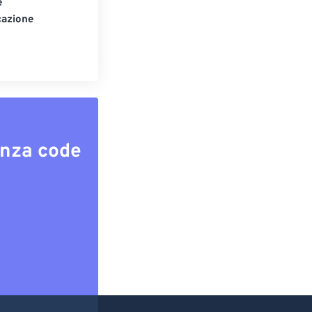
e
cazione
enza code