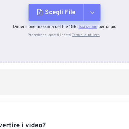
Scegli File
Dimensione massima del file 1GB.
Iscrizione
per di più
Dal dispositivo
Procedendo, accetti i nostri
Termini di utilizzo
.
Da Dropbox
Da Google Drive
Da OneDrive
Dall'URL
ertire i video?