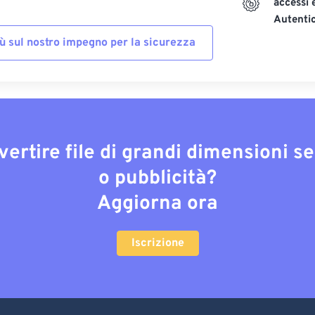
accessi 
Autenti
iù sul nostro impegno per la sicurezza
vertire file di grandi dimensioni s
o pubblicità?
Aggiorna ora
Iscrizione