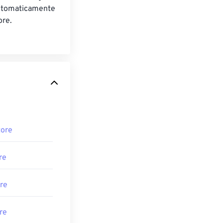
utomaticamente
ore.
tore
re
re
re