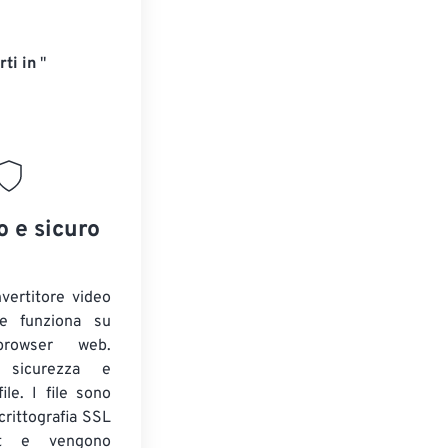
ti in
"
o e sicuro
nvertitore video
 e funziona su
 browser web.
o sicurezza e
ile. I file sono
crittografia SSL
t e vengono