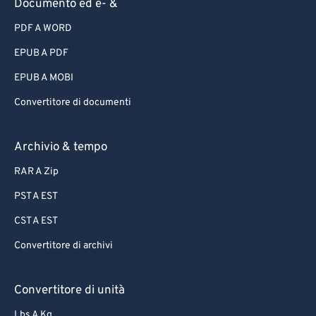
Documento ed e- &
PDF A WORD
EPUB A PDF
EPUB A MOBI
Convertitore di documenti
Archivio & tempo
RAR A Zip
PST A EST
CST A EST
Convertitore di archivi
Convertitore di unità
Lbs A Kg