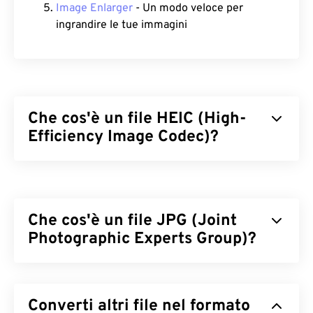
Image Enlarger
- Un modo veloce per
ingrandire le tue immagini
Che cos'è un file HEIC (High-
Efficiency Image Codec)?
High Efficiency Image Codec (HEIC) è una variante
di HEIF adottata da Apple nel 2017 con il lancio
di
iOS 11.
Il vantaggio principale di HEIC è che occupa
Che cos'è un file JPG (Joint
meno spazio rispetto a JPEG (JPG) senza
compromettere la qualità dell'immagine. Sia HEIC
Photographic Experts Group)?
che HEIF si basano su
High Efficiency Video Coding
(HEVC)
.
JPG (Joint Photographic Experts Group) è un
formato di file universale che utilizza un algoritmo
Come aprire un file HEIC?
Converti altri file nel formato
per comprimere fotografie e grafica. La notevole