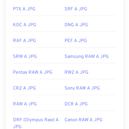
specifica con cui aprire il file, fare clic con il
pulsante destro del mouse e selezionare "Apri con"
PTX A JPG
SRF A JPG
per effettuare la selezione.
I file JPG si aprono automaticamente sui browser
KDC A JPG
DNG A JPG
web più diffusi come
Chrome
, sulle applicazioni
Microsoft come
Microsoft Foto
e sulle applicazioni
RAF A JPG
PEF A JPG
Mac OS come
Apple Preview
. Per ridimensionare
le immagini JPEG, utilizza il nostro strumento
SRW A JPG
Samsung RAW A JPG
Image Resizer
.
Sviluppato da:
Joint Photographic Experts Group
Pentax RAW A JPG
RW2 A JPG
Data di rilascio iniziale:
18 settembre 1992
Strumenti JPG correlati:
CR2 A JPG
Sony RAW A JPG
Utilizza il nostro
Selettore colori
per scegliere i
RAW A JPG
DCR A JPG
colori dalle immagini
ORF (Olympus Raw) A
Canon RAW A JPG
JPG