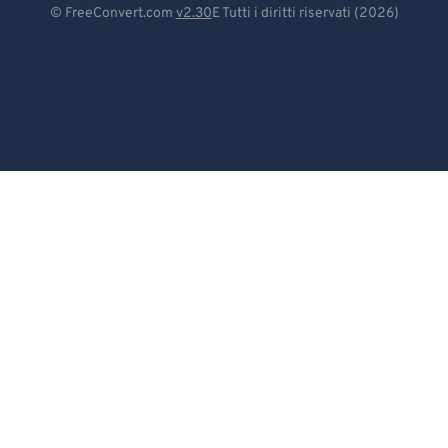
© FreeConvert.com
v2.30
E Tutti i diritti riservati (2026)
Español
Français
Português
Italiano
Dutch
日本語
简体中文
繁體中文
한국어
Svenska