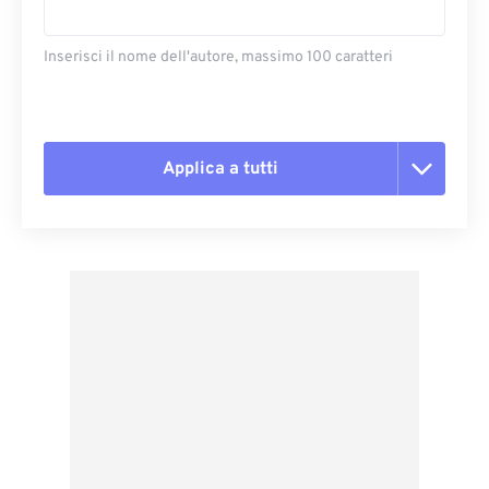
Inserisci il nome dell'autore, massimo 100 caratteri
Applica a tutti
Reimposta tutte le opzioni
Applica da preimpostazione
Salva come predefinito