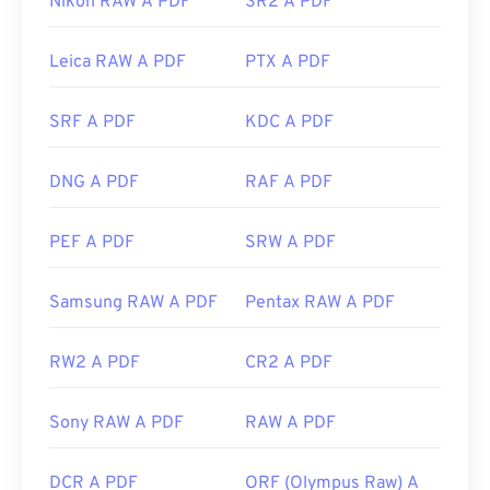
Nikon RAW A PDF
SR2 A PDF
La maggior parte dei browser web, come Chrome e
Firefox, possono aprire i PDF autonomamente.
Leica RAW A PDF
PTX A PDF
Potrebbe essere necessario un componente
aggiuntivo o un'estensione per farlo, ma è molto
SRF A PDF
KDC A PDF
comodo averne uno che si apre automaticamente
quando si clicca su un link PDF online. Consiglio
DNG A PDF
RAF A PDF
vivamente
SumatraPDF
o
MuPDF
se cercate
qualcosa di più avanzato. Entrambi sono gratuiti.
PEF A PDF
SRW A PDF
Sviluppato da:
ISO
Data di rilascio iniziale:
15 giugno 1993
Samsung RAW A PDF
Pentax RAW A PDF
Link utili:
https://en.wikipedia.org/wiki/Portable_Document_Form
RW2 A PDF
CR2 A PDF
https://acrobat.adobe.com/us/en/why-
adobe/about-adobe-pdf.html
Sony RAW A PDF
RAW A PDF
DCR A PDF
ORF (Olympus Raw) A