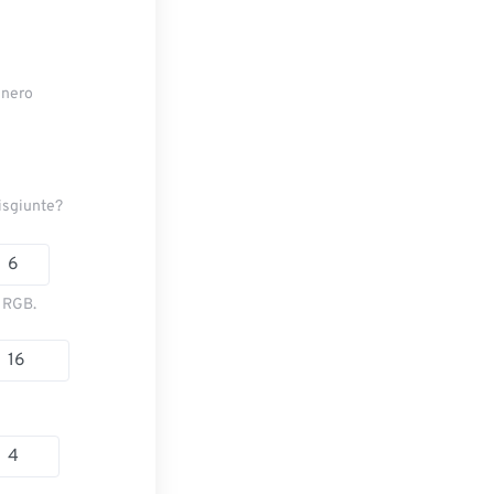
e nero
disgiunte?
e RGB.