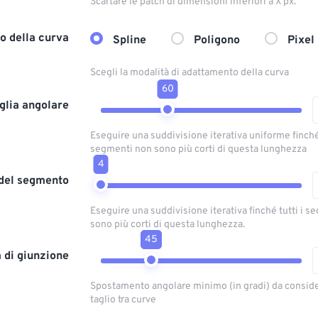
Scartare le patch di dimensioni inferiori a X px.
o della curva
Spline
Poligono
Pixel
Scegli la modalità di adattamento della curva
60
glia angolare
Eseguire una suddivisione iterativa uniforme finché 
segmenti non sono più corti di questa lunghezza
4
del segmento
Eseguire una suddivisione iterativa finché tutti i 
sono più corti di questa lunghezza.
45
a di giunzione
Spostamento angolare minimo (in gradi) da conside
taglio tra curve