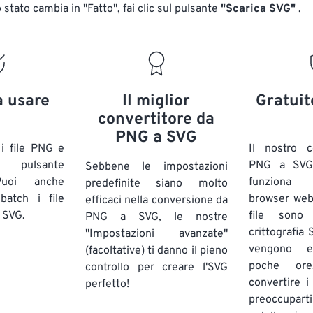
stato cambia in "Fatto", fai clic sul pulsante
"Scarica SVG"
.
a usare
Il miglior
Gratuit
convertitore da
PNG a SVG
 i file PNG e
Il nostro c
l pulsante
PNG a SVG
Sebbene le impostazioni
Puoi anche
funziona 
predefinite siano molto
batch i file
browser web. 
efficaci nella conversione da
 SVG.
file sono
PNG a SVG, le nostre
crittografia
"Impostazioni avanzate"
vengono e
(facoltative) ti danno il pieno
poche ore
controllo per creare l'SVG
convertire i
perfetto!
preoccuparti