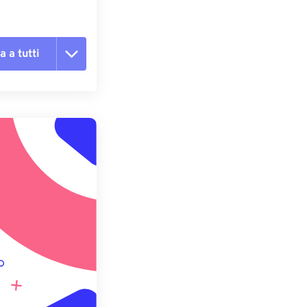
a a tutti
te le opzioni
reimpostazione
redefinito