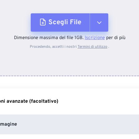
Scegli File
Dimensione massima del file 1GB.
Iscrizione
per di più
Dal dispositivo
Procedendo, accetti i nostri
Termini di utilizzo
.
Da Dropbox
Da Google Drive
ni avanzate (facoltativo)
Da OneDrive
mmagine
Dall'URL