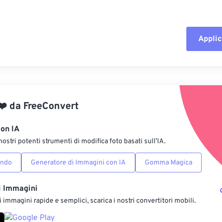
Applic
Reimposta tut
Applica da p
❤️
da
FreeConvert
Salva come p
con IA
nostri potenti strumenti di modifica foto basati sull’IA.
ondo
Generatore di Immagini con IA
Gomma Magica
i Immagini
 immagini rapide e semplici, scarica i nostri convertitori mobili.