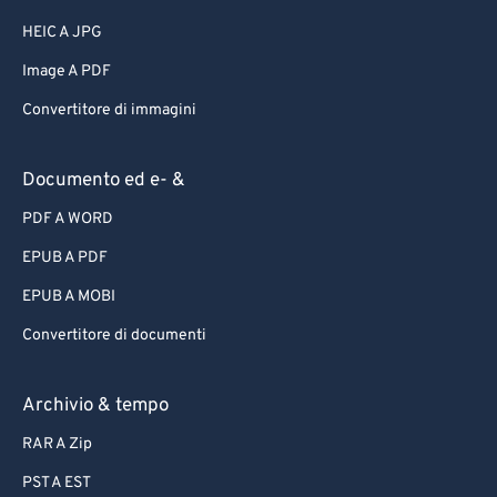
HEIC A JPG
Image A PDF
Convertitore di immagini
Documento ed e- &
PDF A WORD
EPUB A PDF
EPUB A MOBI
Convertitore di documenti
Archivio & tempo
RAR A Zip
PST A EST