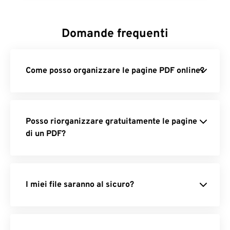
Sblocca PDF
: rimuovi le password dai file
PDF.
Domande frequenti
Ruota PDF
: ruota le pagine PDF
nell'orientamento corretto.
Come posso organizzare le pagine PDF online?
PDF Page Remover
: elimina le pagine
indesiderate da un PDF.
Ritaglia PDF
: ritaglia i margini delle pagine
del tuo PDF.
Posso riorganizzare gratuitamente le pagine
Ridimensiona PDF
: regola le dimensioni della
di un PDF?
pagina e la risoluzione dei PDF.
Estrai pagine da PDF
: salva le pagine
selezionate come un nuovo PDF.
I miei file saranno al sicuro?
Proteggi PDF con password
: blocca il tuo
PDF con una password sicura.
Appiattisci PDF
: rendi i PDF statici e non