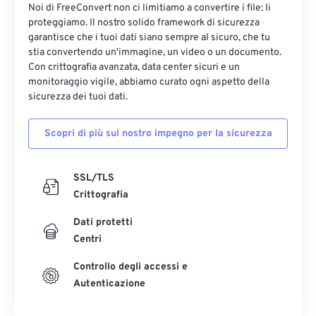
HTML in PDF: salva le pagine web come
PDF.
Noi di FreeConvert non ci limitiamo a convertire i file: li
proteggiamo. Il nostro solido framework di sicurezza
Pages in PDF
- Converti Apple Pages in PDF.
garantisce che i tuoi dati siano sempre al sicuro, che tu
stia convertendo un'immagine, un video o un documento.
Da XML a PDF
: trasforma i file XML in PDF.
Con crittografia avanzata, data center sicuri e un
monitoraggio vigile, abbiamo curato ogni aspetto della
sicurezza dei tuoi dati.
Scopri di più sul nostro impegno per la sicurezza
SSL/TLS
Crittografia
Dati protetti
Centri
Controllo degli accessi e
Autenticazione