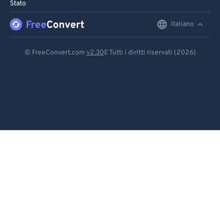
Stato
Italiano
English
Deutsch
© FreeConvert.com
v2.30
E Tutti i diritti riservati (2026)
Español
Français
Português
Italiano
Dutch
日本語
简体中文
繁體中文