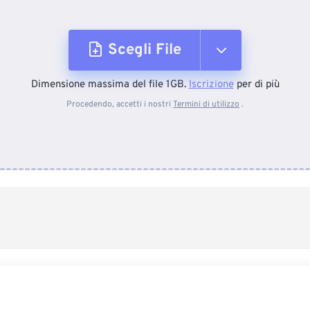
Scegli File
Dimensione massima del file 1GB.
Iscrizione
per di più
Dal dispositivo
Procedendo, accetti i nostri
Termini di utilizzo
.
Da Dropbox
Da Google Drive
Da OneDrive
Dall'URL