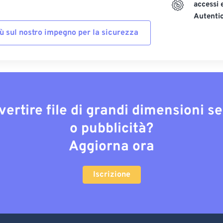
accessi 
Autenti
iù sul nostro impegno per la sicurezza
vertire file di grandi dimensioni s
o pubblicità?
Aggiorna ora
Iscrizione