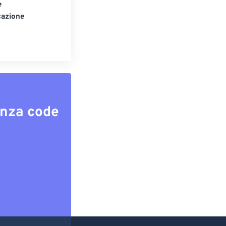
e
cazione
enza code