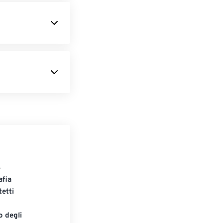
S
afia
tetti
o degli