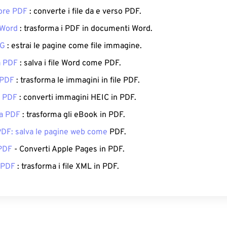
ore PDF
: converte i file da e verso PDF.
 Word
: trasforma i PDF in documenti Word.
PG
: estrai le pagine come file immagine.
a PDF
: salva i file Word come PDF.
 PDF
: trasforma le immagini in file PDF.
a PDF
: converti immagini HEIC in PDF.
a PDF
: trasforma gli eBook in PDF.
DF: salva le pagine web come
PDF.
 PDF
- Converti Apple Pages in PDF.
 PDF
: trasforma i file XML in PDF.