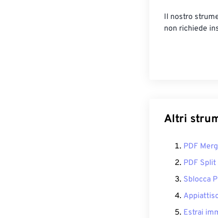
Il nostro strum
non richiede ins
Altri stru
PDF Mer
PDF Split
Sblocca 
Appiattis
Estrai im