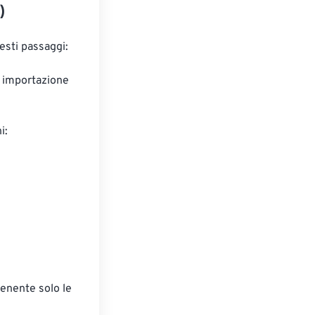
)
esti passaggi:
 o importazione
i:
tenente solo le