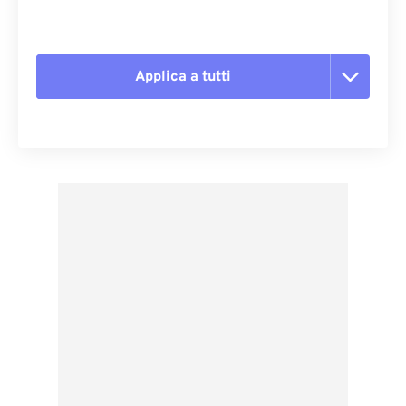
Applica a tutti
Reimposta tutte le opzioni
Applica da preimpostazione
Salva come predefinito