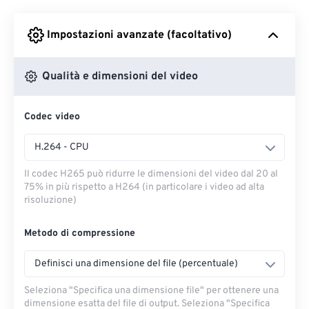
Impostazioni avanzate (facoltativo)
Da Google Drive
Qualità e dimensioni del video
Da OneDrive
Codec video
Dall'URL
H.264 - CPU
Il codec H265 può ridurre le dimensioni del video dal 20 al
75% in più rispetto a H264 (in particolare i video ad alta
risoluzione)
Metodo di compressione
Definisci una dimensione del file (percentuale)
Seleziona "Specifica una dimensione file" per ottenere una
dimensione esatta del file di output. Seleziona "Specifica