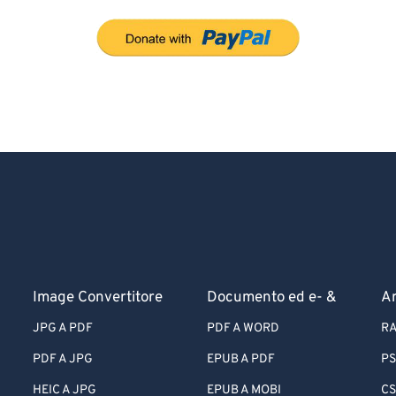
Image Convertitore
Documento ed e- &
Ar
JPG A PDF
PDF A WORD
RA
PDF A JPG
EPUB A PDF
PS
HEIC A JPG
EPUB A MOBI
CS