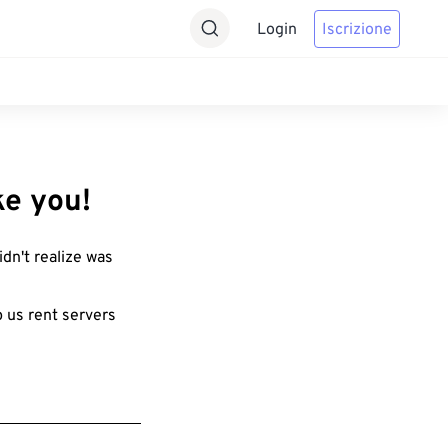
Login
Iscrizione
ke you!
idn't realize was
p us rent servers