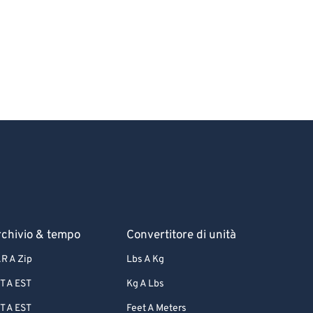
chivio & tempo
Convertitore di unità
R A Zip
Lbs A Kg
T A EST
Kg A Lbs
T A EST
Feet A Meters