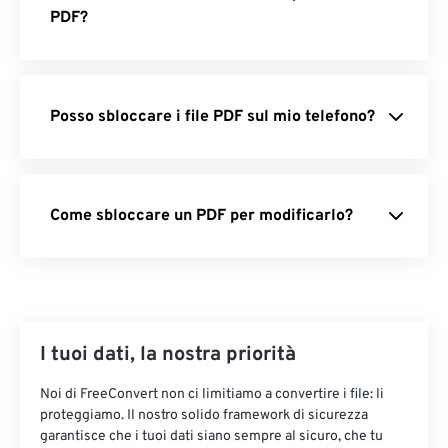
Proteggi PDF con password
: blocca il tuo
PDF?
PDF con una password sicura.
Appiattisci PDF
: rendi i PDF statici e non
modificabili.
Posso sbloccare i file PDF sul mio telefono?
Estrai immagini da PDF
: estrai tutte le
immagini da un file PDF.
Convertitore PDF
: converte i file da e verso
PDF.
Come sbloccare un PDF per modificarlo?
Da PDF a Word
: trasforma i PDF in documenti
Word.
PDF in JPG
: estrai le pagine come file
immagine.
I tuoi dati, la nostra priorità
Da Word a PDF
: salva i file Word come PDF.
Da JPG a PDF
: trasforma le immagini in file
Noi di FreeConvert non ci limitiamo a convertire i file: li
PDF.
proteggiamo. Il nostro solido framework di sicurezza
garantisce che i tuoi dati siano sempre al sicuro, che tu
Da HEIC a PDF
: converti immagini HEIC in