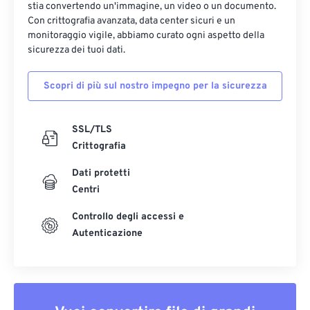
stia convertendo un'immagine, un video o un documento.
PDF.
Con crittografia avanzata, data center sicuri e un
monitoraggio vigile, abbiamo curato ogni aspetto della
Da EPUB a PDF
: trasforma gli eBook in PDF.
sicurezza dei tuoi dati.
HTML in PDF: salva le pagine web come
PDF.
Pages in PDF
- Converti Apple Pages in PDF.
Scopri di più sul nostro impegno per la sicurezza
Da XML a PDF
: trasforma i file XML in PDF.
SSL/TLS
Crittografia
Dati protetti
Centri
Controllo degli accessi e
Autenticazione