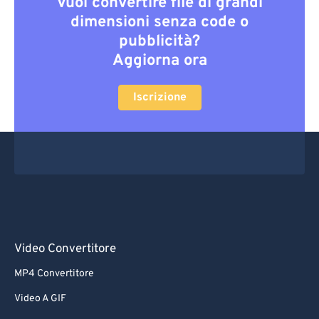
Vuoi convertire file di grandi
dimensioni senza code o
pubblicità?
Aggiorna ora
Iscrizione
Video Convertitore
MP4 Convertitore
Video A GIF