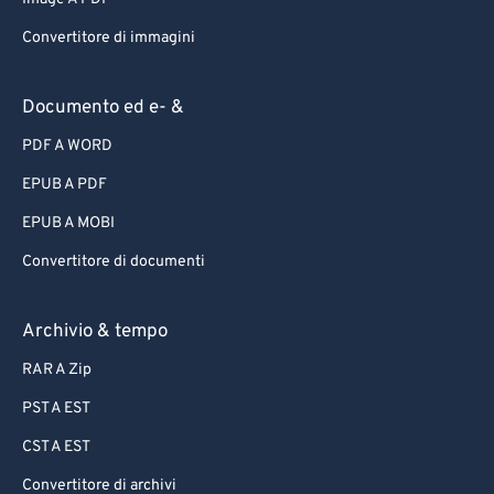
Convertitore di immagini
Documento ed e- &
PDF A WORD
EPUB A PDF
EPUB A MOBI
Convertitore di documenti
Archivio & tempo
RAR A Zip
PST A EST
CST A EST
Convertitore di archivi