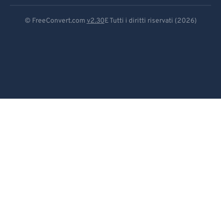
Deutsch
© FreeConvert.com
v2.30
E Tutti i diritti riservati (2026)
Español
Français
Português
Italiano
Dutch
日本語
简体中文
繁體中文
한국어
Svenska