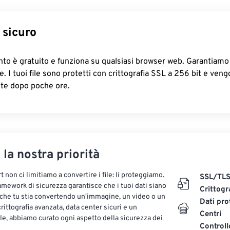
46
46
46
43
43
43
47
47
47
44
44
44
 sicuro
48
48
48
45
45
45
49
49
49
46
46
46
o è gratuito e funziona su qualsiasi browser web. Garantiamo 
50
50
50
47
47
47
ile. I tuoi file sono protetti con crittografia SSL a 256 bit e ven
te dopo poche ore.
51
51
51
48
48
48
52
52
52
49
49
49
53
53
53
50
50
50
54
54
54
51
51
51
, la nostra priorità
55
55
55
52
52
52
56
56
56
 non ci limitiamo a convertire i file: li proteggiamo.
53
53
53
SSL/TL
ramework di sicurezza garantisce che i tuoi dati siano
Crittogr
57
57
57
54
54
54
 che tu stia convertendo un'immagine, un video o un
Dati pro
ittografia avanzata, data center sicuri e un
58
58
58
55
55
55
Centri
le, abbiamo curato ogni aspetto della sicurezza dei
59
59
59
Controll