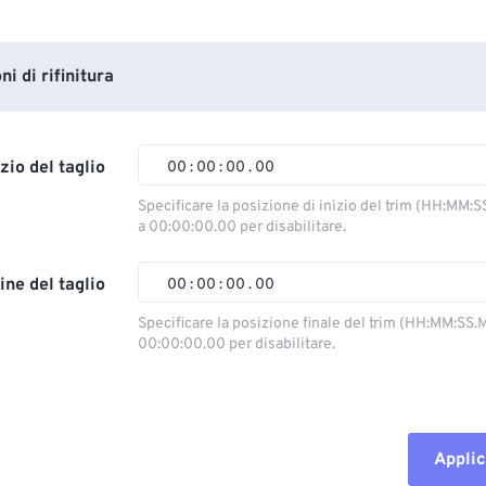
i di rifinitura
izio del taglio
00
:
00
:
00
.
00
Specificare la posizione di inizio del trim (HH:MM:S
a 00:00:00.00 per disabilitare.
00
00
00
00
01
01
01
01
ine del taglio
00
:
00
:
00
.
00
02
02
02
02
Specificare la posizione finale del trim (HH:MM:SS.M
00:00:00.00 per disabilitare.
03
03
03
03
00
00
00
00
04
04
04
04
01
01
01
01
05
05
05
05
02
02
02
02
Applic
06
06
06
06
03
03
03
03