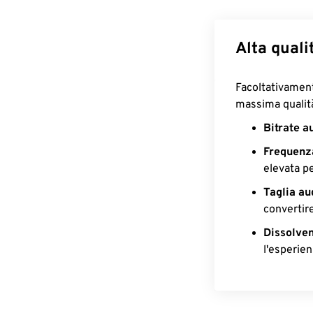
Alta quali
Facoltativament
massima qualit
Bitrate a
Frequenz
elevata p
Taglia au
convertir
Dissolven
l'esperien