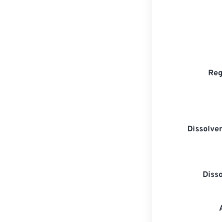
Reg
Dissolven
Diss