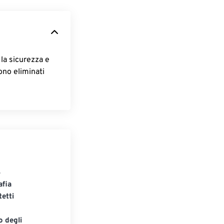
la sicurezza e
gono eliminati
S
afia
tetti
o degli