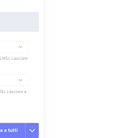
S.MS). Lasciare
S). Lasciare a
a a tutti