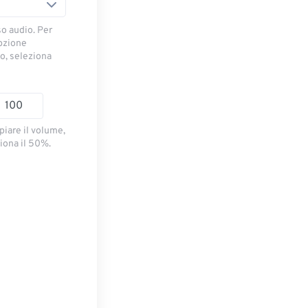
so audio. Per
opzione
io, seleziona
piare il volume,
iona il 50%.