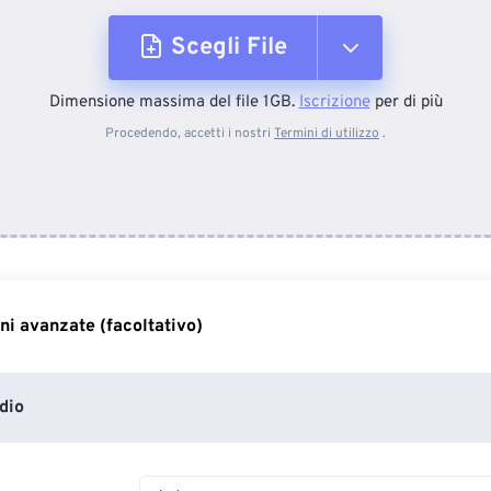
Scegli File
Dimensione massima del file 1GB.
Iscrizione
per di più
Dal dispositivo
Procedendo, accetti i nostri
Termini di utilizzo
.
Da Dropbox
Da Google Drive
ni avanzate (facoltativo)
Da OneDrive
dio
Dall'URL