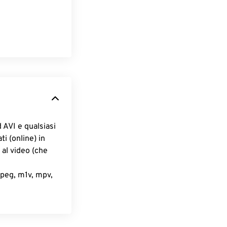
AVI e qualsiasi
i (online) in
 al video (che
mpeg, m1v, mpv,