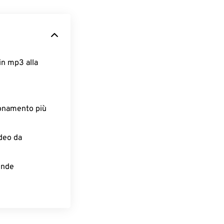
in mp3 alla
ionamento più
ideo da
rende