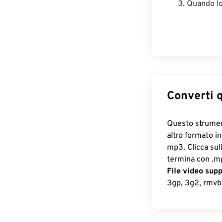
Quando lo 
Converti q
Questo strument
altro formato i
mp3. Clicca sul
termina con .mp
File video supp
3gp, 3g2, rmvb, 