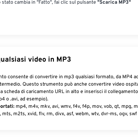
stato cambia in "Fatto", fai clic sul pulsante
"Scarica MP3"
20
20
20
20
17
17
17
17
21
21
21
21
18
18
18
18
22
22
22
22
19
19
19
19
23
23
23
23
20
20
20
20
24
24
24
21
21
21
21
25
25
25
22
22
22
22
ualsiasi video in MP3
26
26
26
23
23
23
23
o consente di convertire in mp3 qualsiasi formato, da MP4 ad 
27
27
27
24
24
24
ntermedio. Questo strumento può anche convertire video ospitat
28
28
28
25
25
25
la scheda di caricamento URL in alto e inserisci il collegamento
29
29
29
4 o .avi, ad esempio).
26
26
26
ortati:
mp4, m4v, mkv, avi, wmv, f4v, f4p, mov, vob, qt, mpg, 
30
30
30
27
27
27
mts, m2ts, xvid, flv, rm, divx, asf, webm, wtv, dvr-ms, ogv, swf
31
31
31
28
28
28
32
32
32
29
29
29