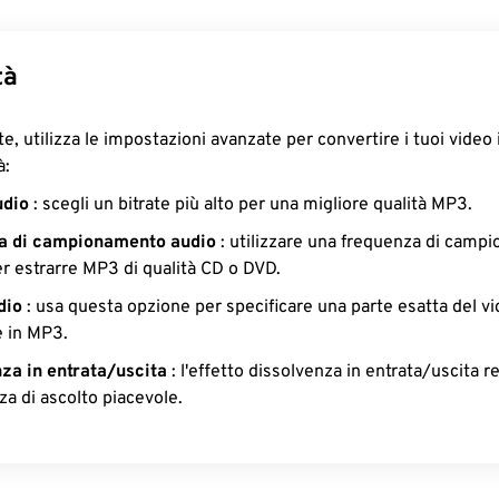
33
33
33
30
30
30
34
34
34
31
31
31
tà
35
35
35
32
32
32
36
36
36
33
33
33
e, utilizza le impostazioni avanzate per convertire i tuoi video 
37
37
37
34
34
34
à:
38
38
38
35
35
35
udio
: scegli un bitrate più alto per una migliore qualità MP3.
39
39
39
36
36
36
a di campionamento audio
: utilizzare una frequenza di camp
er estrarre MP3 di qualità CD o DVD.
40
40
40
37
37
37
dio
: usa questa opzione per specificare una parte esatta del v
41
41
41
38
38
38
e in MP3.
42
42
42
39
39
39
za in entrata/uscita
: l'effetto dissolvenza in entrata/uscita 
43
43
43
40
40
40
za di ascolto piacevole.
44
44
44
41
41
41
45
45
45
42
42
42