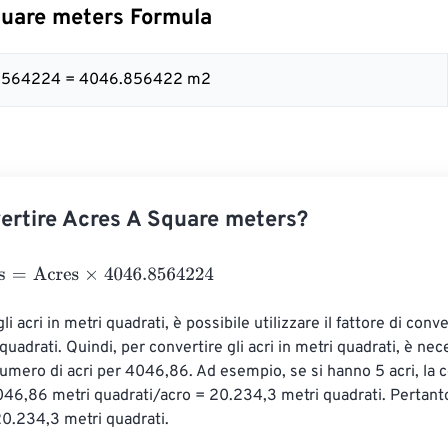
quare meters Formula
.8564224 = 4046.856422 m2
rtire Acres A Square meters?
=
Acres
×
4046.8564224
li acri in metri quadrati, è possibile utilizzare il fattore di conv
adrati. Quindi, per convertire gli acri in metri quadrati, è nec
 numero di acri per 4046,86. Ad esempio, se si hanno 5 acri, la 
4046,86 metri quadrati/acro = 20.234,3 metri quadrati. Pertanto
0.234,3 metri quadrati.