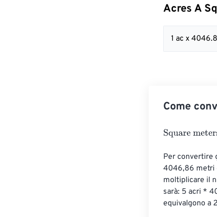
Acres A S
1 ac x 4046
Come conve
Square meters
Per convertire g
4046,86 metri qu
moltiplicare il
sarà: 5 acri * 
equivalgono a 2