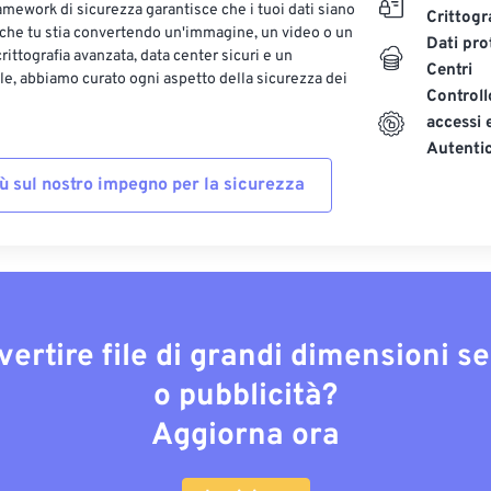
ramework di sicurezza garantisce che i tuoi dati siano
Crittogr
 che tu stia convertendo un'immagine, un video o un
Dati pro
ittografia avanzata, data center sicuri e un
Centri
le, abbiamo curato ogni aspetto della sicurezza dei
Controll
accessi 
Autenti
iù sul nostro impegno per la sicurezza
vertire file di grandi dimensioni s
o pubblicità?
Aggiorna ora