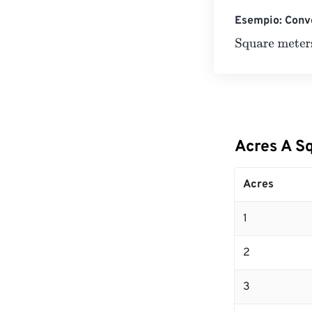
Esempio: Conve
Square meters
Acres A S
Acres
1
2
3