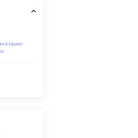
es A square-
es
S