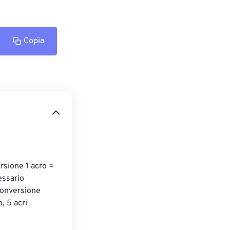
Copia
ersione 1 acro = 
essario 
conversione 
, 5 acri 