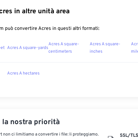
res in altre unità area
 può convertire Acres in questi altri formati:
Acres A square-
Acres A square-
Acr
eet
Acres A square-yards
centimeters
inches
mil
Acres A hectares
, la nostra priorità
 non ci limitiamo a convertire i file: li proteggiamo.
SSL/TL