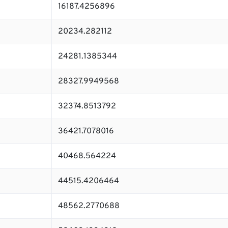
16187.4256896
20234.282112
24281.1385344
28327.9949568
32374.8513792
36421.7078016
40468.564224
44515.4206464
48562.2770688