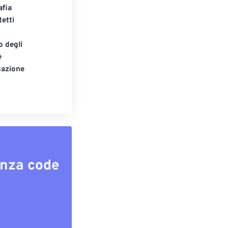
afia
tetti
o degli
e
cazione
enza code