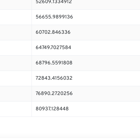
52609.1334912
56655.9899136
60702.846336
64749.7027584
68796.5591808
72843.4156032
76890.2720256
80937.128448