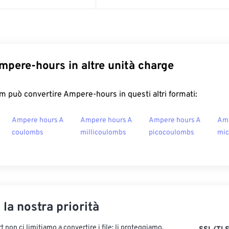
mpere-hours in altre unità charge
 può convertire Ampere-hours in questi altri formati:
Ampere hours A
Ampere hours A
Ampere hours A
Amp
coulombs
millicoulombs
picocoulombs
mic
, la nostra priorità
 non ci limitiamo a convertire i file: li proteggiamo.