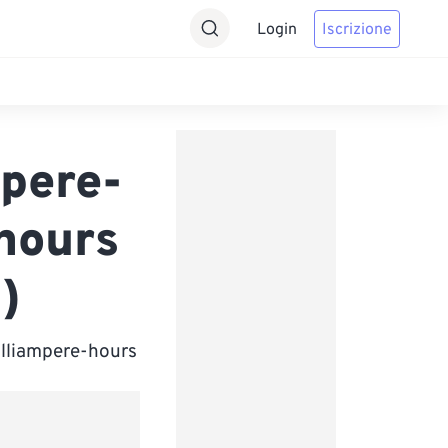
Login
Iscrizione
pere-
hours
)
illiampere-hours