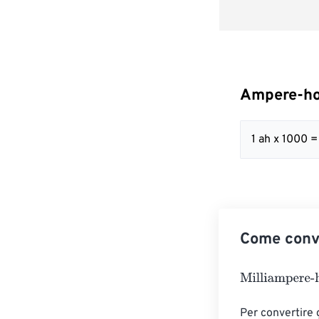
Ampere-ho
1 ah x 1000 
Come conve
Milliampere-ho
Per convertire 