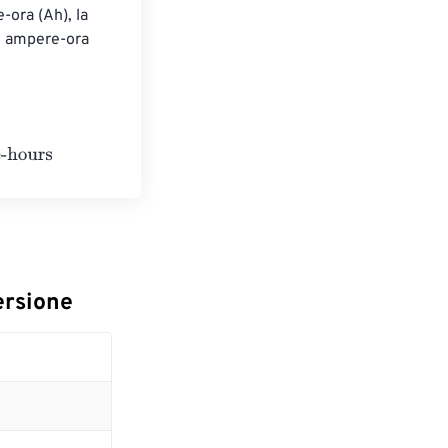
ora (Ah), la 
2 ampere-ora 
ersione