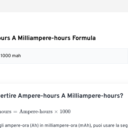
urs A Milliampere-hours Formula
= 1000 mah
rtire Ampere-hours A Milliampere-hours?
urs
=
Ampere-hours
×
1000
gli ampere-ora (Ah) in milliampere-ora (mAh), puoi usare la se