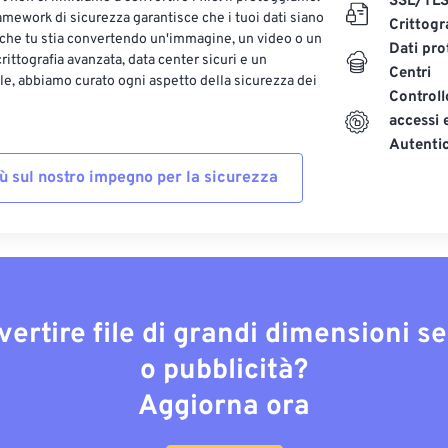
SSL/TL
ramework di sicurezza garantisce che i tuoi dati siano
Crittogr
 che tu stia convertendo un'immagine, un video o un
Dati pro
ittografia avanzata, data center sicuri e un
Centri
le, abbiamo curato ogni aspetto della sicurezza dei
Controll
accessi 
Autenti
iù sul nostro impegno per la sicurezza
vertire file di grandi dimensioni s
o pubblicità?
Aggiorna ora