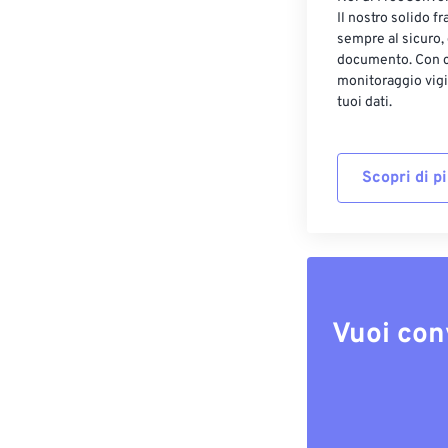
Il nostro solido f
sempre al sicuro,
documento. Con cr
monitoraggio vigi
tuoi dati.
Scopri di p
Vuoi con