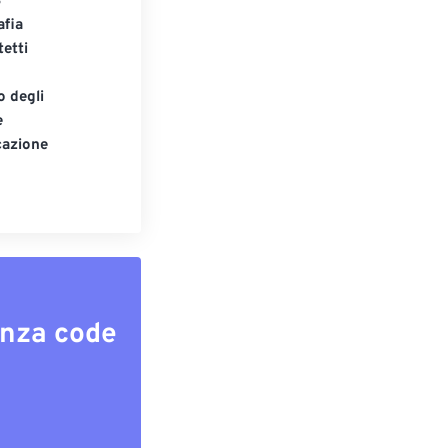
S
afia
tetti
o degli
e
cazione
enza code