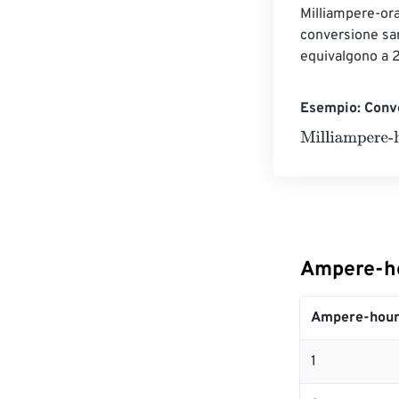
Milliampere-ora
conversione sa
equivalgono a 
Esempio: Conv
Milliampere-ho
Ampere-ho
Ampere-hour
1