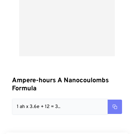
Ampere-hours A Nanocoulombs
Formula
1 ah x 3.6e + 12 = 3..