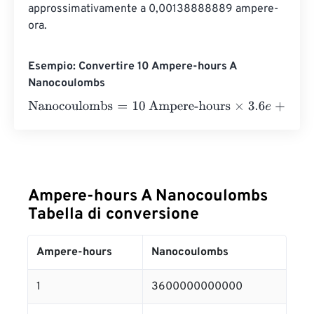
approssimativamente a 0,00138888889 ampere-
ora.
Esempio: Convertire 10 Ampere-hours A
Nanocoulombs
Nanocoulombs
=
10 Ampere-hours
×
3.6
e
+
12
=
36000000
Ampere-hours A Nanocoulombs
Tabella di conversione
Ampere-hours
Nanocoulombs
1
3600000000000