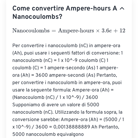
Come convertire Ampere-hours A
Nanocoulombs?
Nanocoulombs
=
Ampere-hours
×
3.6
e
+
12
Per convertire i nanocoulomb (nC) in ampere-ora 
(Ah), puoi usare i seguenti fattori di conversione: 1 
nanocoulomb (nC) = 1 x 10^-9 coulomb (C) 1 
coulomb (C) = 1 ampere-secondo (A·s) 1 ampere-
ora (Ah) = 3600 ampere-secondi (A·s) Pertanto, 
per convertire i nanocoulomb in ampere-ora, puoi 
usare la seguente formula: Ampere-ora (Ah) = 
(Nanocoulomb (nC) / 1 x 10^-9) / 3600 
Supponiamo di avere un valore di 5000 
nanocoulomb (nC). Utilizzando la formula sopra, la 
conversione sarebbe: Ampere-ora (Ah) = (5000 / 1 
x 10^-9) / 3600 = 0,00138888889 Ah Pertanto, 
5000 nanocoulomb equivalgono 