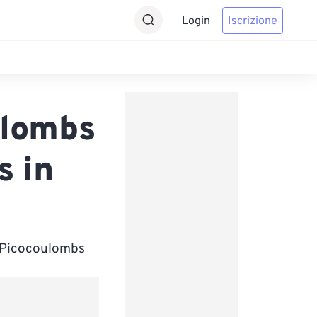
Login
Iscrizione
ulombs
s in
n Picocoulombs