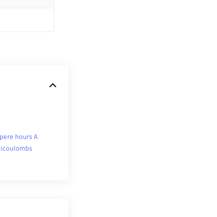
ere hours A
licoulombs