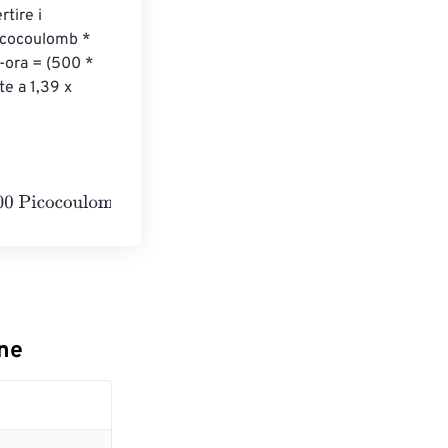
tire i 
icocoulomb * 
ora = (500 * 
e a 1,39 x 
ombs
ne