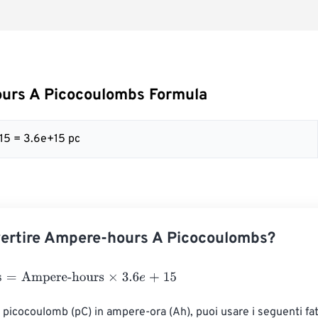
urs A Picocoulombs Formula
 15 = 3.6e+15 pc
ertire Ampere-hours A Picocoulombs?
Ampere-hours
×
3.6
e
+
15
i picocoulomb (pC) in ampere-ora (Ah), puoi usare i seguenti fatt