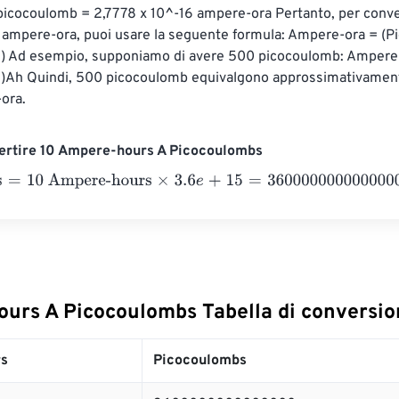
picocoulomb = 2,7778 x 10^-16 ampere-ora Pertanto, per conver
 ampere-ora, puoi usare la seguente formula: Ampere-ora = (P
6) Ad esempio, supponiamo di avere 500 picocoulomb: Ampere-
6)Ah Quindi, 500 picocoulomb equivalgono approssimativament
ora.
ertire 10 Ampere-hours A Picocoulombs
10 Ampere-hours
×
3.6
e
+
15
=
36000000000000000
Picocoul
urs A Picocoulombs Tabella di conversio
s
Picocoulombs