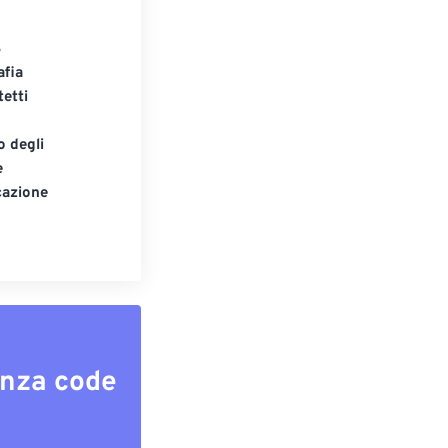
S
afia
tetti
o degli
e
cazione
enza code