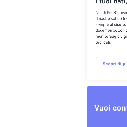
I tuoi dati
Noi di FreeConvert
Il nostro solido f
sempre al sicuro,
documento. Con cr
monitoraggio vigi
tuoi dati.
Scopri di p
Vuoi con