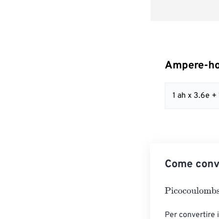
Ampere-ho
1 ah x 3.6e +
Come conv
Picocoulombs
=
Per convertire 