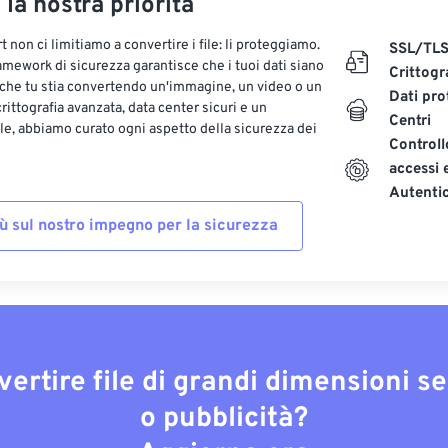
, la nostra priorità
 non ci limitiamo a convertire i file: li proteggiamo.
SSL/TL
ramework di sicurezza garantisce che i tuoi dati siano
Crittogr
 che tu stia convertendo un'immagine, un video o un
Dati pro
ittografia avanzata, data center sicuri e un
Centri
le, abbiamo curato ogni aspetto della sicurezza dei
Controll
accessi 
Autenti
iù sul nostro impegno per la sicurezza
vertire file di grandi dimensioni s
o pubblicità?