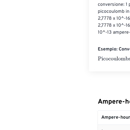
conversione: 1 
picocoulomb in
2,7778 x 10^-1
2,7778 x 10^-1
10^-13 ampere-
Esempio: Conv
Picocoulombs
=
Ampere-ho
Ampere-hour