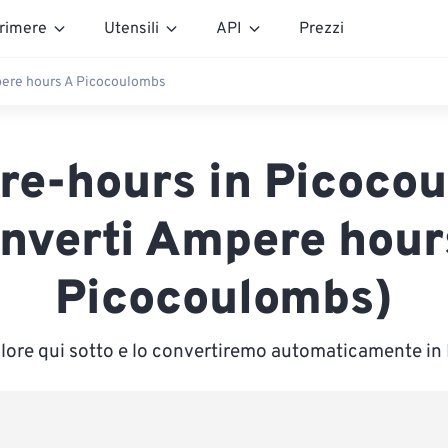
rimere
Utensili
API
Prezzi
ere hours A Picocoulombs
e-hours in Picoco
nverti Ampere hour
Picocoulombs)
valore qui sotto e lo convertiremo automaticamente i