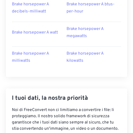
Brake horsepower A
Brake horsepower A btus-
decibels-milliwatt
per-hour
Brake horsepower A
Brake horsepower A watt
megawatts
Brake horsepower A
Brake horsepower A
milliwatts
kilowatts
I tuoi dati, la nostra priorità
Noi di FreeConvert non ci limitiamo a convertire i file: li
proteggiamo. Il nostro solido framework di sicurezza
garantisce che i tuoi dati siano sempre al sicuro, che tu
stia convertendo un'immagine, un video o un documento.