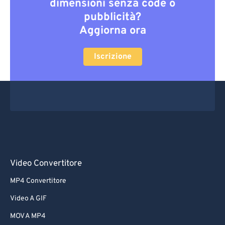
dimensioni senza code o
pubblicità?
Aggiorna ora
Iscrizione
Video Convertitore
MP4 Convertitore
Video A GIF
MOV A MP4