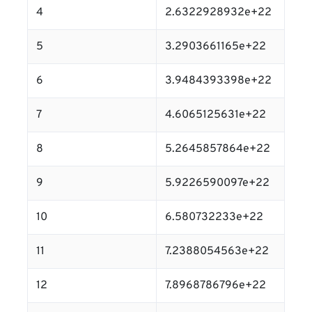
4
2.6322928932e+22
5
3.2903661165e+22
6
3.9484393398e+22
7
4.6065125631e+22
8
5.2645857864e+22
9
5.9226590097e+22
10
6.580732233e+22
11
7.2388054563e+22
12
7.8968786796e+22