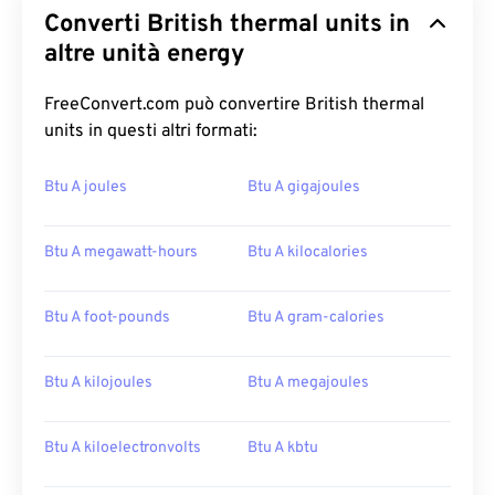
Converti British thermal units in
altre unità energy
FreeConvert.com può convertire British thermal
units in questi altri formati:
Btu A joules
Btu A gigajoules
Btu A megawatt-hours
Btu A kilocalories
Btu A foot-pounds
Btu A gram-calories
Btu A kilojoules
Btu A megajoules
Btu A kiloelectronvolts
Btu A kbtu