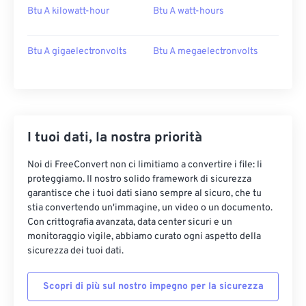
Btu A kilowatt-hour
Btu A watt-hours
Btu A gigaelectronvolts
Btu A megaelectronvolts
I tuoi dati, la nostra priorità
Noi di FreeConvert non ci limitiamo a convertire i file: li
proteggiamo. Il nostro solido framework di sicurezza
garantisce che i tuoi dati siano sempre al sicuro, che tu
stia convertendo un'immagine, un video o un documento.
Con crittografia avanzata, data center sicuri e un
monitoraggio vigile, abbiamo curato ogni aspetto della
sicurezza dei tuoi dati.
Scopri di più sul nostro impegno per la sicurezza