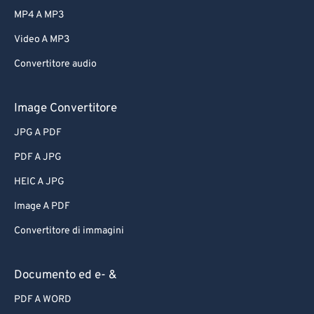
MP4 A MP3
Video A MP3
Convertitore audio
Image Convertitore
JPG A PDF
PDF A JPG
HEIC A JPG
Image A PDF
Convertitore di immagini
Documento ed e- &
PDF A WORD