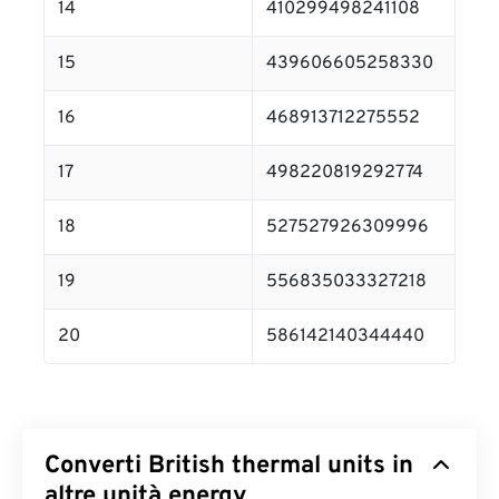
14
410299498241108
15
439606605258330
16
468913712275552
17
498220819292774
18
527527926309996
19
556835033327218
20
586142140344440
Converti British thermal units in
altre unità energy