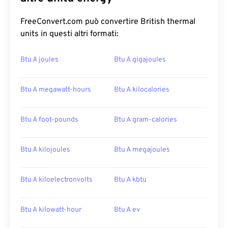
FreeConvert.com può convertire British thermal
units in questi altri formati:
Btu A joules
Btu A gigajoules
Btu A megawatt-hours
Btu A kilocalories
Btu A foot-pounds
Btu A gram-calories
Btu A kilojoules
Btu A megajoules
Btu A kiloelectronvolts
Btu A kbtu
Btu A kilowatt-hour
Btu A ev