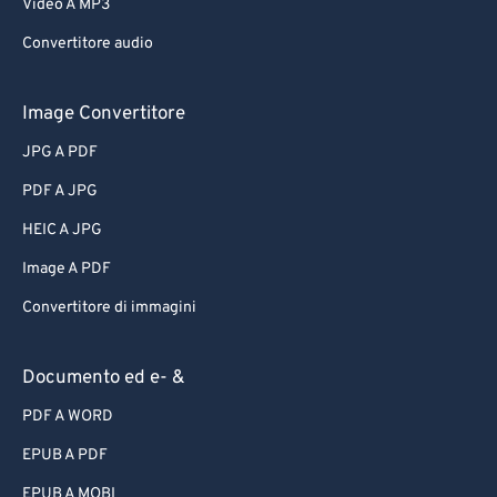
Video A MP3
Convertitore audio
Image Convertitore
JPG A PDF
PDF A JPG
HEIC A JPG
Image A PDF
Convertitore di immagini
Documento ed e- &
PDF A WORD
EPUB A PDF
EPUB A MOBI