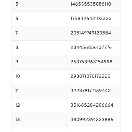
5
146535535086110
6
175842642103332
7
205149749120554
8
234456856137776
9
263763963154998
10
293071070172220
11
322378177189442
12
351685284206664
13
380992391223886