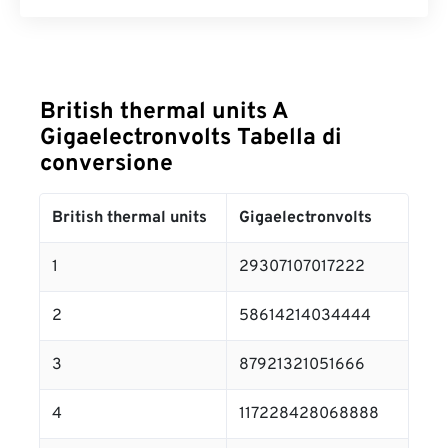
British thermal units A
Gigaelectronvolts Tabella di
conversione
British thermal units
Gigaelectronvolts
1
29307107017222
2
58614214034444
3
87921321051666
4
117228428068888