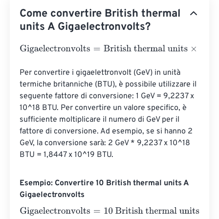
Come convertire British thermal
units A Gigaelectronvolts?
Gigaelectronvolts
=
British thermal units
×
293071070172
Per convertire i gigaelettronvolt (GeV) in unità 
termiche britanniche (BTU), è possibile utilizzare il 
seguente fattore di conversione: 1 GeV = 9,2237 x 
10^18 BTU. Per convertire un valore specifico, è 
sufficiente moltiplicare il numero di GeV per il 
fattore di conversione. Ad esempio, se si hanno 2 
GeV, la conversione sarà: 2 GeV * 9,2237 x 10^18 
BTU = 1,8447 x 10^19 BTU.
Esempio: Convertire 10 British thermal units A
Gigaelectronvolts
Gigaelectronvolts
=
10 British thermal units
×
2930710701