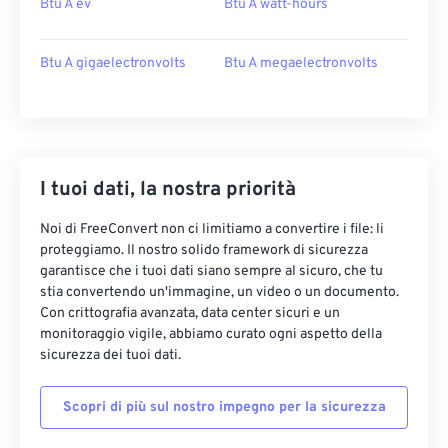
Btu A ev
Btu A watt-hours
Btu A gigaelectronvolts
Btu A megaelectronvolts
I tuoi dati, la nostra priorità
Noi di FreeConvert non ci limitiamo a convertire i file: li
proteggiamo. Il nostro solido framework di sicurezza
garantisce che i tuoi dati siano sempre al sicuro, che tu
stia convertendo un'immagine, un video o un documento.
Con crittografia avanzata, data center sicuri e un
monitoraggio vigile, abbiamo curato ogni aspetto della
sicurezza dei tuoi dati.
Scopri di più sul nostro impegno per la sicurezza