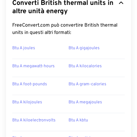
Converti British thermal units in
altre unità energy
FreeConvert.com può convertire British thermal
units in questi altri formati:
Btu A joules
Btu A gigajoules
Btu A megawatt-hours
Btu A kilocalories
Btu A foot-pounds
Btu A gram-calories
Btu A kilojoules
Btu A megajoules
Btu A kiloelectronvolts
Btu A kbtu