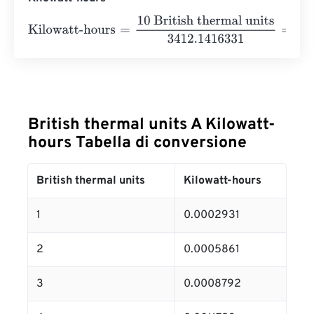
Kilowatt-hours
=
10 British thermal units
3412.1416331
=
0
British thermal units A Kilowatt-
hours Tabella di conversione
British thermal units
Kilowatt-hours
1
0.0002931
2
0.0005861
3
0.0008792