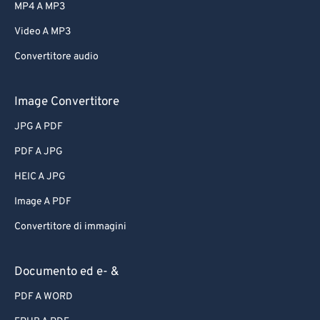
MP4 A MP3
Video A MP3
Convertitore audio
Image Convertitore
JPG A PDF
PDF A JPG
HEIC A JPG
Image A PDF
Convertitore di immagini
Documento ed e- &
PDF A WORD