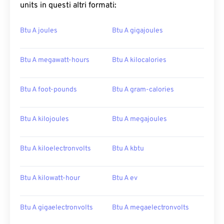
units in questi altri formati:
Btu A joules
Btu A gigajoules
Btu A megawatt-hours
Btu A kilocalories
Btu A foot-pounds
Btu A gram-calories
Btu A kilojoules
Btu A megajoules
Btu A kiloelectronvolts
Btu A kbtu
Btu A kilowatt-hour
Btu A ev
Btu A gigaelectronvolts
Btu A megaelectronvolts