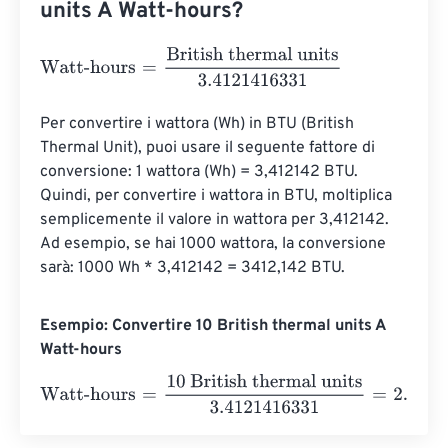
units A Watt-hours?
Watt-hours
=
British thermal units
3.4121416331
Per convertire i wattora (Wh) in BTU (British 
Thermal Unit), puoi usare il seguente fattore di 
conversione: 1 wattora (Wh) = 3,412142 BTU. 
Quindi, per convertire i wattora in BTU, moltiplica 
semplicemente il valore in wattora per 3,412142. 
Ad esempio, se hai 1000 wattora, la conversione 
sarà: 1000 Wh * 3,412142 = 3412,142 BTU.
Esempio: Convertire 10 British thermal units A
Watt-hours
Watt-hours
=
10 British thermal units
3.4121416331
=
2.930