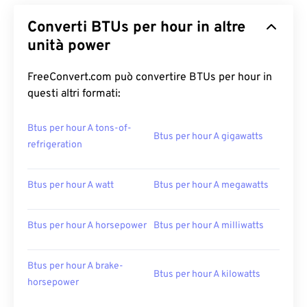
Converti BTUs per hour in altre
unità power
FreeConvert.com può convertire BTUs per hour in
questi altri formati:
Btus per hour A tons-of-
Btus per hour A gigawatts
refrigeration
Btus per hour A watt
Btus per hour A megawatts
Btus per hour A horsepower
Btus per hour A milliwatts
Btus per hour A brake-
Btus per hour A kilowatts
horsepower