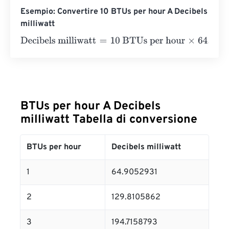
Esempio: Convertire 10 BTUs per hour A Decibels
milliwatt
Decibels milliwatt
=
10 BTUs per hour
×
64.9052931
=
649.
BTUs per hour A Decibels
milliwatt Tabella di conversione
BTUs per hour
Decibels milliwatt
1
64.9052931
2
129.8105862
3
194.7158793