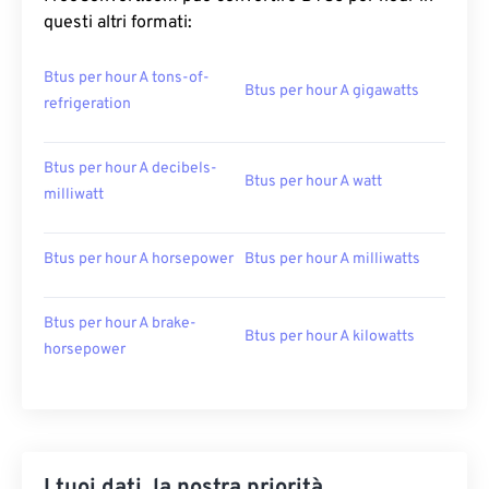
questi altri formati:
Btus per hour A tons-of-
Btus per hour A gigawatts
refrigeration
Btus per hour A decibels-
Btus per hour A watt
milliwatt
Btus per hour A horsepower
Btus per hour A milliwatts
Btus per hour A brake-
Btus per hour A kilowatts
horsepower
I tuoi dati, la nostra priorità