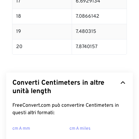
17
6.6929134
18
7.0866142
19
7.480315
20
7.8740157
Converti Centimeters in altre
unità length
FreeConvert.com può convertire Centimeters in
questi altri formati:
cm A mm
cm A miles