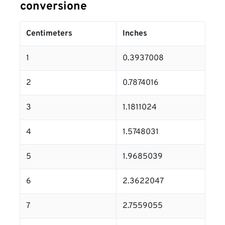
conversione
Centimeters
Inches
1
0.3937008
2
0.7874016
3
1.1811024
4
1.5748031
5
1.9685039
6
2.3622047
7
2.7559055