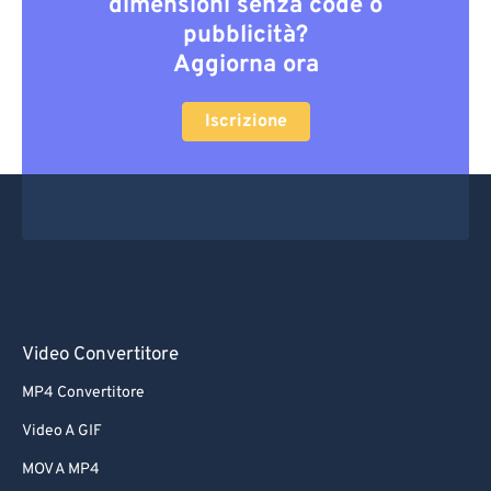
dimensioni senza code o
pubblicità?
Aggiorna ora
Iscrizione
Video Convertitore
MP4 Convertitore
Video A GIF
MOV A MP4