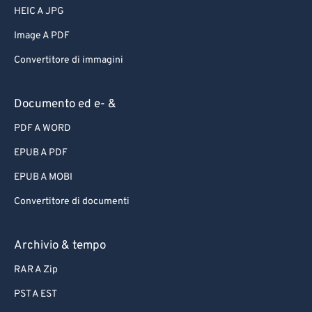
HEIC A JPG
Image A PDF
Convertitore di immagini
Documento ed e- &
PDF A WORD
EPUB A PDF
EPUB A MOBI
Convertitore di documenti
Archivio & tempo
RAR A Zip
PST A EST