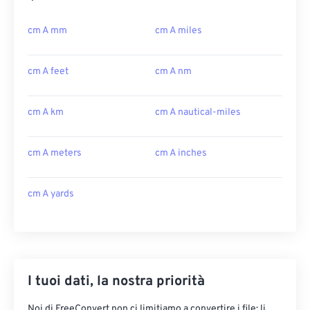
cm A mm
cm A miles
cm A feet
cm A nm
cm A km
cm A nautical-miles
cm A meters
cm A inches
cm A yards
I tuoi dati, la nostra priorità
Noi di FreeConvert non ci limitiamo a convertire i file: li