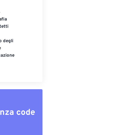
S
afia
tetti
o degli
e
cazione
enza code