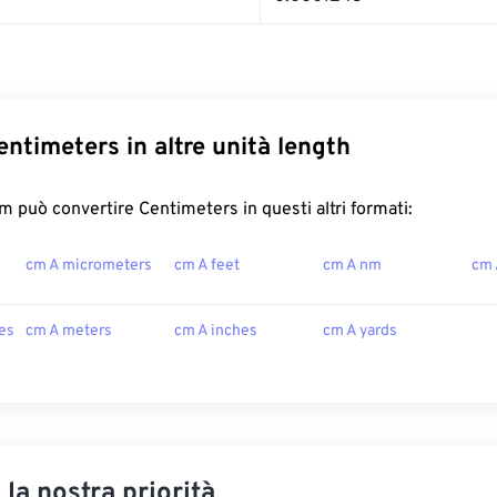
entimeters in altre unità length
 può convertire Centimeters in questi altri formati:
cm A micrometers
cm A feet
cm A nm
cm 
es
cm A meters
cm A inches
cm A yards
, la nostra priorità