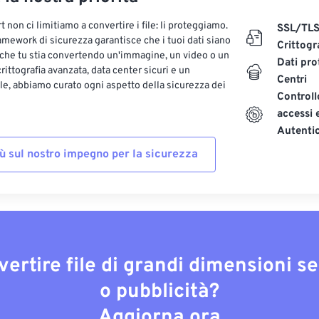
 non ci limitiamo a convertire i file: li proteggiamo.
SSL/TL
ramework di sicurezza garantisce che i tuoi dati siano
Crittogr
 che tu stia convertendo un'immagine, un video o un
Dati pro
ittografia avanzata, data center sicuri e un
Centri
le, abbiamo curato ogni aspetto della sicurezza dei
Controll
accessi 
Autenti
iù sul nostro impegno per la sicurezza
vertire file di grandi dimensioni s
o pubblicità?
Aggiorna ora