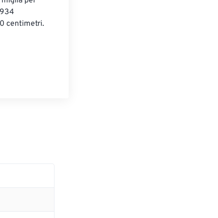
 miglia per 
.934 
0 centimetri.