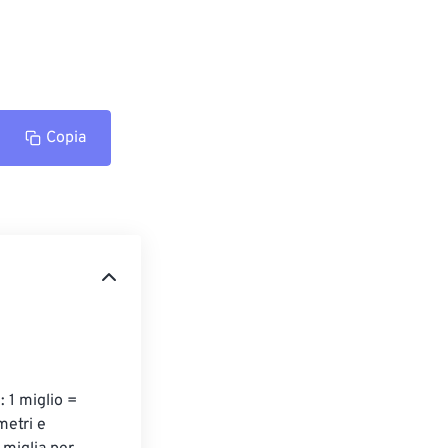
Copia
 1 miglio = 
etri e 