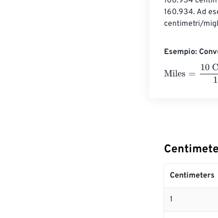
160.934 centimet
160.934. Ad ese
centimetri/migl
Esempio: Conve
Miles
=
10 Centi
Centimete
Centimeters
1