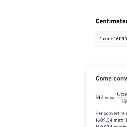
Centimeter
1 cm ÷ 1609
Come conve
Miles
=
Centime
Per convertire m
1609,34 metri 1