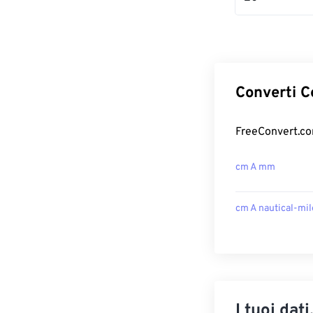
Converti C
FreeConvert.com
cm A mm
cm A nautical-mil
I tuoi dati