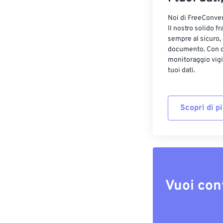
Noi di FreeConvert
Il nostro solido f
sempre al sicuro,
documento. Con cr
monitoraggio vigi
tuoi dati.
Scopri di p
Vuoi con