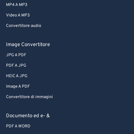
MP4 A MP3
Video A MP3
Convertitore audio
Image Convertitore
JPG A PDF
PDF A JPG
HEIC A JPG
Image A PDF
Convertitore di immagini
Documento ed e- &
PDF A WORD