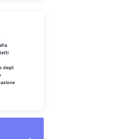
S
afia
tetti
o degli
e
cazione