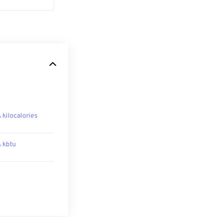
A kilocalories
A kbtu