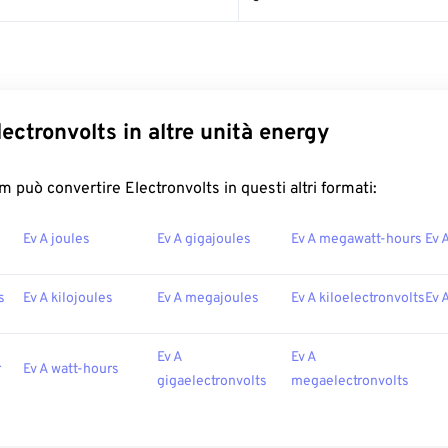
ectronvolts in altre unità energy
 può convertire Electronvolts in questi altri formati:
Ev A joules
Ev A gigajoules
Ev A megawatt-hours
Ev 
s
Ev A kilojoules
Ev A megajoules
Ev A kiloelectronvolts
Ev 
Ev A
Ev A
r
Ev A watt-hours
gigaelectronvolts
megaelectronvolts