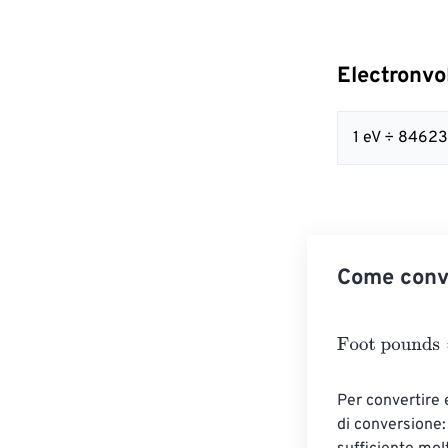
Electronvo
1 eV ÷ 84623
Come conve
Foot pounds
=
E
Per convertire e
di conversione: