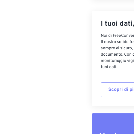
I tuoi dati
Noi di FreeConvert
Il nostro solido f
sempre al sicuro,
documento. Con cr
monitoraggio vigi
tuoi dati.
Scopri di p