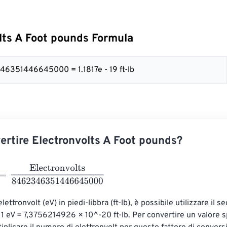
lts A Foot pounds Formula
46351446645000 = 1.1817e - 19 ft-lb
rtire Electronvolts A Foot pounds?
lectronvolts
8462346351446645000
lettronvolt (eV) in piedi-libbra (ft-lb), è possibile utilizzare il s
 1 eV = 7,3756214926 × 10^-20 ft-lb. Per convertire un valore sp