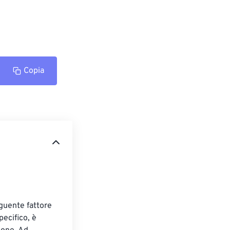
Copia
eguente fattore 
ecifico, è 