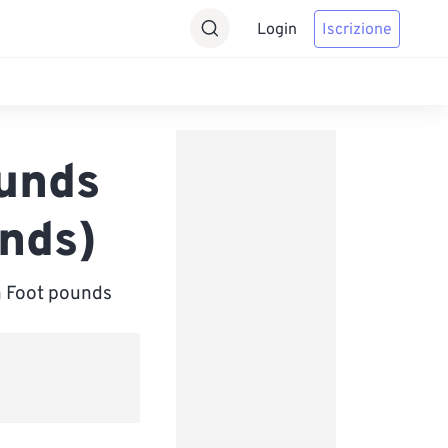
Login
Iscrizione
ounds
unds)
n Foot pounds