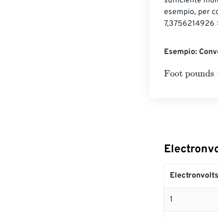
sufficiente mol
esempio, per co
7,3756214926 × 
Esempio: Conve
Foot pounds
=
1
Electronvo
Electronvolt
1