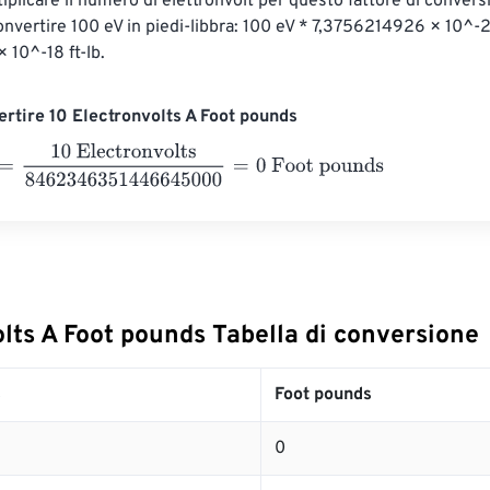
tiplicare il numero di elettronvolt per questo fattore di convers
nvertire 100 eV in piedi-libbra: 100 eV * 7,3756214926 × 10^-20
10^-18 ft-lb.
rtire 10 Electronvolts A Foot pounds
0 Electronvolts
8462346351446645000
=
0
Foot pounds
lts A Foot pounds Tabella di conversione
s
Foot pounds
0