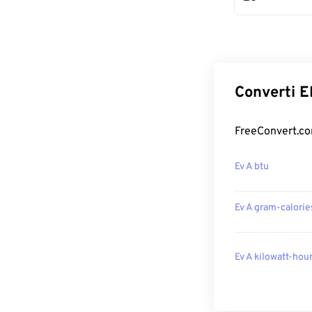
Converti El
FreeConvert.com
Ev A btu
Ev A gram-calorie
Ev A kilowatt-hou