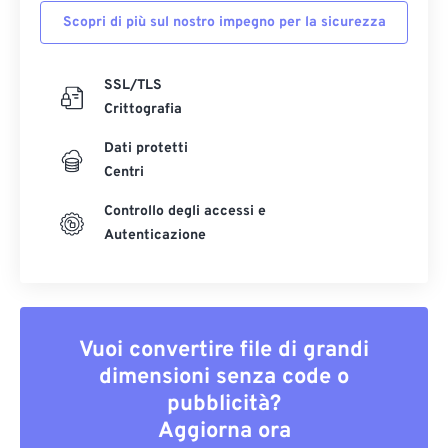
Scopri di più sul nostro impegno per la sicurezza
SSL/TLS
Crittografia
Dati protetti
Centri
Controllo degli accessi e
Autenticazione
Vuoi convertire file di grandi
dimensioni senza code o
pubblicità?
Aggiorna ora