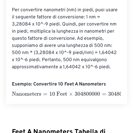
Per convertire nanometri (nm) in piedi, puoi usare 
il seguente fattore di conversione: 1 nm = 
3,28084 x 10^-9 piedi. Quindi, per convertire nm 
in piedi, moltiplica la lunghezza in nanometri per 
questo fattore di conversione. Ad esempio, 
supponiamo di avere una lunghezza di 500 nm: 
500 nm * (3,28084 x 10^-9 piedi/nm) = 1,64042 
x 10^-6 piedi. Pertanto, 500 nm equivalgono 
approssimativamente a 1,64042 x 10^-6 piedi.
Esempio: Convertire 10 Feet A Nanometers
Nanometers
=
10 Feet
×
304800000
=
3048000000
Nano
Feet A Nanometers Tabella di