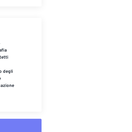
S
afia
tetti
o degli
e
cazione