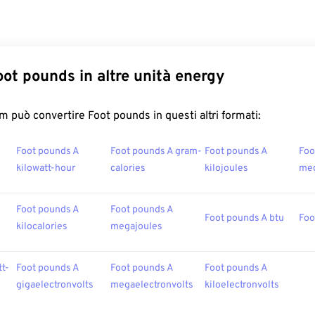
oot pounds in altre unità energy
 può convertire Foot pounds in questi altri formati:
Foot pounds A
Foot pounds A gram-
Foot pounds A
Foo
kilowatt-hour
calories
kilojoules
meg
Foot pounds A
Foot pounds A
Foot pounds A btu
Foo
kilocalories
megajoules
t-
Foot pounds A
Foot pounds A
Foot pounds A
gigaelectronvolts
megaelectronvolts
kiloelectronvolts