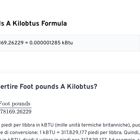
s A Kilobtus Formula
778169.26229 = 0.000001285 kBtu
rtire Foot pounds A Kilobtus?
pounds
778169.26229
 piedi per libbra in kBTU (mille unità termiche britanniche), puoi
e di conversione: 1 kBTU = 317.829,177 piedi per libbra. Quindi,