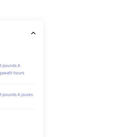
t pounds A
awatt-hours
t pounds A joules