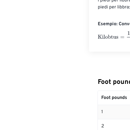
i piedi per libb
piedi per libbr
Esempio: Conve
Kilobtus
=
10 Fo
Foot pound
Foot pounds
1
2