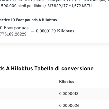
ra in kBTU, dividi il valore in piedi per 317.829,177. Ad esempio,
a: 500.000 piedi per libbra / 317.829,177 = 1,572 kBTU.
rtire 10 Foot pounds A Kilobtus
ot pounds
778169.26229
=
0.0000129
Kilobtus
s A Kilobtus Tabella di conversione
Kilobtus
0.0000013
0.0000026