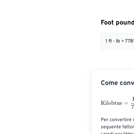
Foot pound
1 ft - lb ÷ 
Come conve
Kilobtus
=
Foot 
Per convertire i
seguente fattor