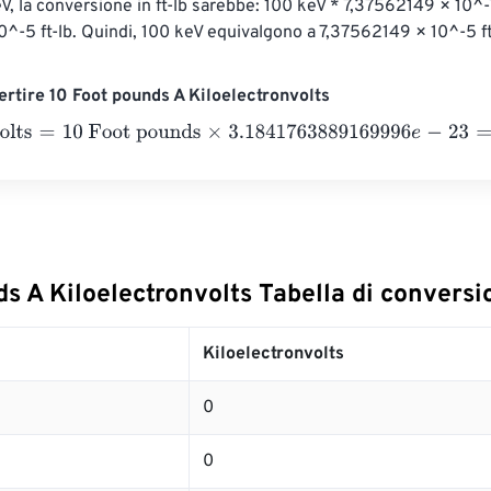
eV, la conversione in ft-lb sarebbe: 100 keV * 7,37562149 × 10^-7
^-5 ft-lb. Quindi, 100 keV equivalgono a 7,37562149 × 10^-5 ft
rtire 10 Foot pounds A Kiloelectronvolts
ts
=
10 Foot pounds
×
3.1841763889169996
e
-
23
=
0
Kiloelectron
s A Kiloelectronvolts Tabella di conversi
Kiloelectronvolts
0
0