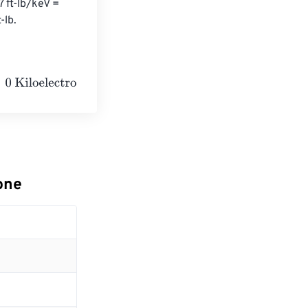
 ft-lb/keV = 
-lb.
volts
one