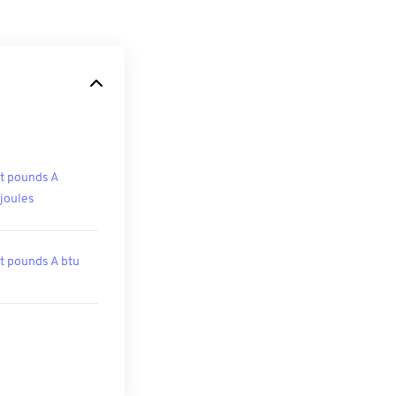
t pounds A
ojoules
t pounds A btu