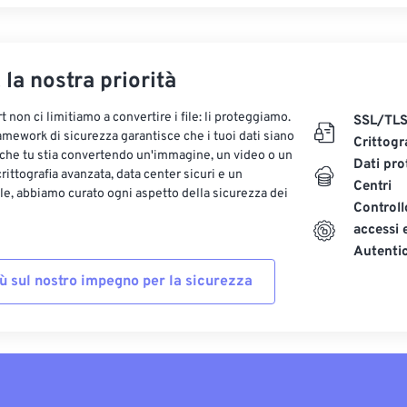
, la nostra priorità
 non ci limitiamo a convertire i file: li proteggiamo.
SSL/TL
ramework di sicurezza garantisce che i tuoi dati siano
Crittogr
 che tu stia convertendo un'immagine, un video o un
Dati pro
ittografia avanzata, data center sicuri e un
Centri
le, abbiamo curato ogni aspetto della sicurezza dei
Controll
accessi 
Autenti
iù sul nostro impegno per la sicurezza