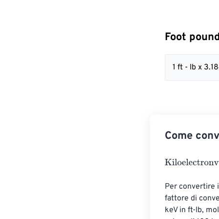
Foot pound
1 ft - lb x 
Come conve
Kiloelectronvol
Per convertire i
fattore di conve
keV in ft-lb, mo