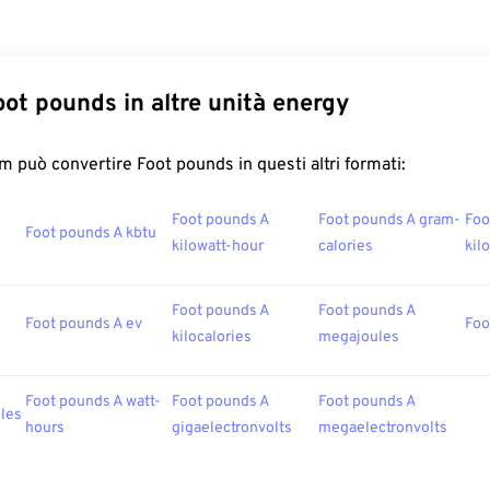
oot pounds in altre unità energy
 può convertire Foot pounds in questi altri formati:
Foot pounds A
Foot pounds A gram-
Foo
Foot pounds A kbtu
kilowatt-hour
calories
kil
Foot pounds A
Foot pounds A
Foot pounds A ev
Foo
kilocalories
megajoules
Foot pounds A watt-
Foot pounds A
Foot pounds A
ules
hours
gigaelectronvolts
megaelectronvolts