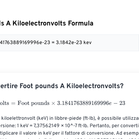
s A Kiloelectronvolts Formula
3.1841763889169996e-23 = 3.1842e-23 kev
rtire Foot pounds A Kiloelectronvolts?
ts
=
Foot pounds
×
3.1841763889169996
e
-
23
 kiloelettronvolt (keV) in libbre-piede (ft-lb), è possibile utilizz
rsione: 1 keV = 7,37562149 × 10^-7 ft-lb. Pertanto, per converti
ltiplicare il valore in keV per il fattore di conversione. Ad esemp