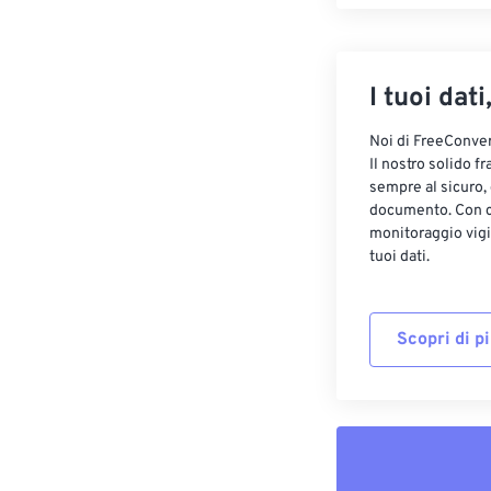
I tuoi dati
Noi di FreeConvert
Il nostro solido f
sempre al sicuro,
documento. Con cr
monitoraggio vigi
tuoi dati.
Scopri di p