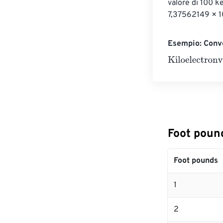
valore di 100 k
7,37562149 × 10
Esempio: Conve
Kiloelectronvol
Foot pound
Foot pounds
1
2