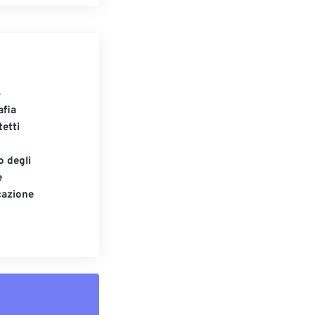
S
afia
tetti
o degli
e
cazione