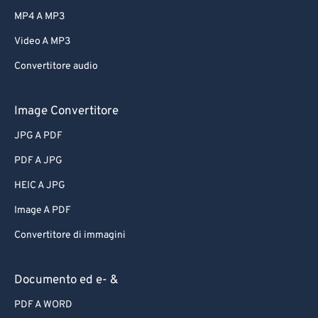
MP4 A MP3
Video A MP3
Convertitore audio
Image Convertitore
JPG A PDF
PDF A JPG
HEIC A JPG
Image A PDF
Convertitore di immagini
Documento ed e- &
PDF A WORD