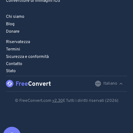
Convertitore di immagini iOS
Chi siamo
Blog
Donare
Riservatezza
Termini
Sicurezza e conformità
Contatto
Stato
Italiano
English
Deutsch
© FreeConvert.com
v2.30
E Tutti i diritti riservati (2026)
Español
Français
Português