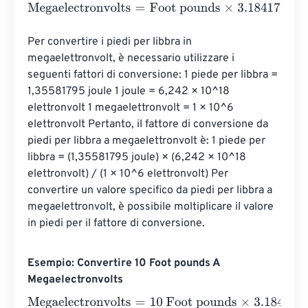
Megaelectronvolts
=
Foot pounds
×
3.1841763889169996
Per convertire i piedi per libbra in 
megaelettronvolt, è necessario utilizzare i 
seguenti fattori di conversione: 1 piede per libbra = 
1,35581795 joule 1 joule = 6,242 × 10^18 
elettronvolt 1 megaelettronvolt = 1 × 10^6 
elettronvolt Pertanto, il fattore di conversione da 
piedi per libbra a megaelettronvolt è: 1 piede per 
libbra = (1,35581795 joule) × (6,242 × 10^18 
elettronvolt) / (1 × 10^6 elettronvolt) Per 
convertire un valore specifico da piedi per libbra a 
megaelettronvolt, è possibile moltiplicare il valore 
in piedi per il fattore di conversione.
Esempio: Convertire 10 Foot pounds A
Megaelectronvolts
Megaelectronvolts
=
10 Foot pounds
×
3.18417638891699