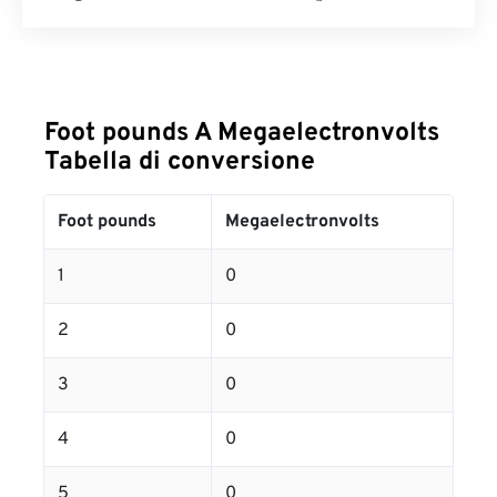
Foot pounds A Megaelectronvolts
Tabella di conversione
Foot pounds
Megaelectronvolts
1
0
2
0
3
0
4
0
5
0