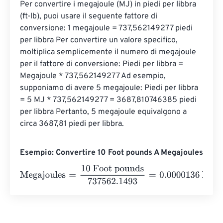
Per convertire i megajoule (MJ) in piedi per libbra 
(ft-lb), puoi usare il seguente fattore di 
conversione: 1 megajoule = 737,562149277 piedi 
per libbra Per convertire un valore specifico, 
moltiplica semplicemente il numero di megajoule 
per il fattore di conversione: Piedi per libbra = 
Megajoule * 737,562149277 Ad esempio, 
supponiamo di avere 5 megajoule: Piedi per libbra 
= 5 MJ * 737,562149277 = 3687,810746385 piedi 
per libbra Pertanto, 5 megajoule equivalgono a 
circa 3687,81 piedi per libbra.
Esempio: Convertire 10 Foot pounds A Megajoules
Megajoules
=
10 Foot pounds
737562.1493
=
0.0000136
Me