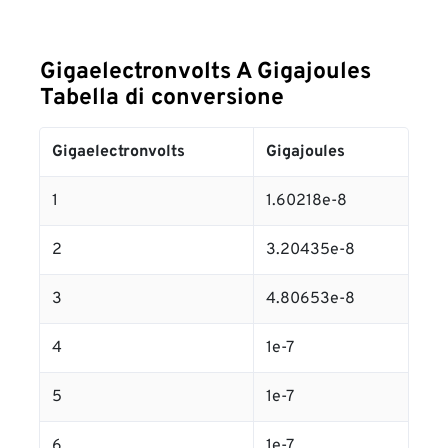
Gigaelectronvolts A Gigajoules
Tabella di conversione
Gigaelectronvolts
Gigajoules
1
1.60218e-8
2
3.20435e-8
3
4.80653e-8
4
1e-7
5
1e-7
6
1e-7