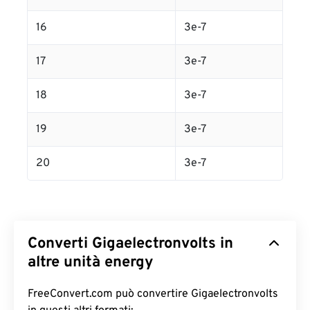
16
3e-7
17
3e-7
18
3e-7
19
3e-7
20
3e-7
Converti Gigaelectronvolts in
altre unità energy
FreeConvert.com può convertire Gigaelectronvolts