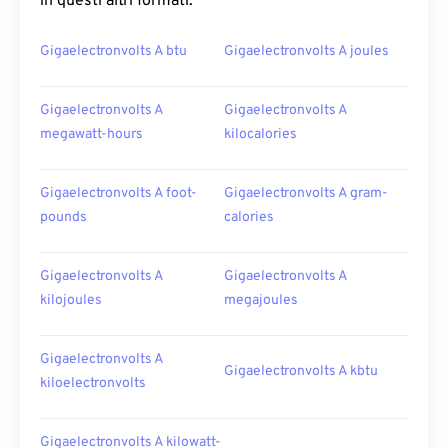
in questi altri formati:
Gigaelectronvolts A btu
Gigaelectronvolts A joules
Gigaelectronvolts A
Gigaelectronvolts A
megawatt-hours
kilocalories
Gigaelectronvolts A foot-
Gigaelectronvolts A gram-
pounds
calories
Gigaelectronvolts A
Gigaelectronvolts A
kilojoules
megajoules
Gigaelectronvolts A
Gigaelectronvolts A kbtu
kiloelectronvolts
Gigaelectronvolts A kilowatt-