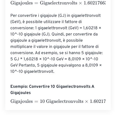
Gigajoules
=
Gigaelectronvolts
×
1.602176634
e
-
8
Per convertire i gigajoule (GJ) in gigaelettronvolt 
(GeV), è possibile utilizzare il fattore di 
conversione: 1 gigaelettronvolt (GeV) = 1,60218 × 
10^-10 gigajoule (GJ). Quindi, per convertire da 
gigajoule a gigaelettronvolt, è possibile 
moltiplicare il valore in gigajoule per il fattore di 
conversione. Ad esempio, se si hanno 5 gigajoule: 
5 GJ * 1,60218 × 10^-10 GeV = 8,0109 × 10^-10 
GeV Pertanto, 5 gigajoule equivalgono a 8,0109 × 
10^-10 gigaelettronvolt.
Esempio: Convertire 10 Gigaelectronvolts A
Gigajoules
Gigajoules
=
10 Gigaelectronvolts
×
1.602176634
e
-
8
=
2
e
-
7