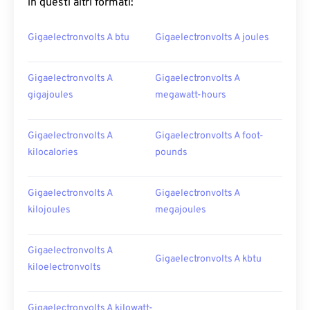
in questi altri formati:
Gigaelectronvolts A btu
Gigaelectronvolts A joules
Gigaelectronvolts A
Gigaelectronvolts A
gigajoules
megawatt-hours
Gigaelectronvolts A
Gigaelectronvolts A foot-
kilocalories
pounds
Gigaelectronvolts A
Gigaelectronvolts A
kilojoules
megajoules
Gigaelectronvolts A
Gigaelectronvolts A kbtu
kiloelectronvolts
Gigaelectronvolts A kilowatt-