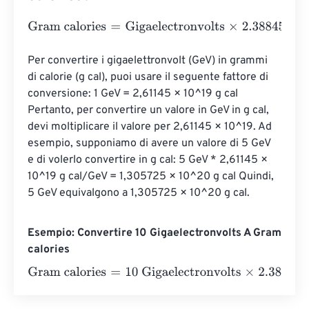
Gram calories
=
Gigaelectronvolts
×
2.3884589662755
e
-
Per convertire i gigaelettronvolt (GeV) in grammi 
di calorie (g cal), puoi usare il seguente fattore di 
conversione: 1 GeV = 2,61145 × 10^19 g cal 
Pertanto, per convertire un valore in GeV in g cal, 
devi moltiplicare il valore per 2,61145 × 10^19. Ad 
esempio, supponiamo di avere un valore di 5 GeV 
e di volerlo convertire in g cal: 5 GeV * 2,61145 × 
10^19 g cal/GeV = 1,305725 × 10^20 g cal Quindi, 
5 GeV equivalgono a 1,305725 × 10^20 g cal.
Esempio: Convertire 10 Gigaelectronvolts A Gram
calories
Gram calories
=
10 Gigaelectronvolts
×
2.3884589662755