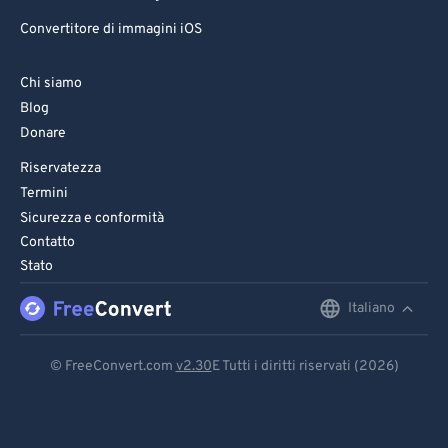
Convertitore di immagini iOS
Chi siamo
Blog
Donare
Riservatezza
Termini
Sicurezza e conformità
Contatto
Stato
Italiano
English
Deutsch
© FreeConvert.com
v2.30
E Tutti i diritti riservati (2026)
Español
Français