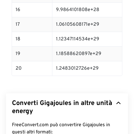
16
9.9864101808e+28
17
1.06105608171e+29
18
1.12347114534e+29
19
1.18588620897e+29
20
1.2483012726e+29
Converti Gigajoules in altre unità
energy
FreeConvert.com può convertire Gigajoules in
questi altri formati: