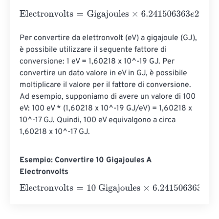
Electronvolts
=
Gigajoules
×
6.241506363
e
27
Per convertire da elettronvolt (eV) a gigajoule (GJ), 
è possibile utilizzare il seguente fattore di 
conversione: 1 eV = 1,60218 x 10^-19 GJ. Per 
convertire un dato valore in eV in GJ, è possibile 
moltiplicare il valore per il fattore di conversione. 
Ad esempio, supponiamo di avere un valore di 100 
eV: 100 eV * (1,60218 x 10^-19 GJ/eV) = 1,60218 x 
10^-17 GJ. Quindi, 100 eV equivalgono a circa 
1,60218 x 10^-17 GJ.
Esempio: Convertire 10 Gigajoules A
Electronvolts
Electronvolts
=
10 Gigajoules
×
6.241506363
e
27
=
6.2415