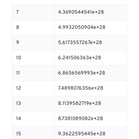
7
4.3690544541e+28
8
4.9932050904e+28
9
5.6173557267e+28
10
6.241506363e+28
11
6.8656569993e+28
12
7.4898076356e+28
13
8.1139582719e+28
14
8.7381089082e+28
15
9.3622595445e+28