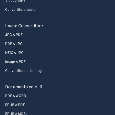
Video A MP3
Convertitore audio
Image Convertitore
JPG A PDF
PDF A JPG
HEIC A JPG
Image A PDF
Convertitore di immagini
Documento ed e- &
PDF A WORD
EPUB A PDF
EPUB A MOBI