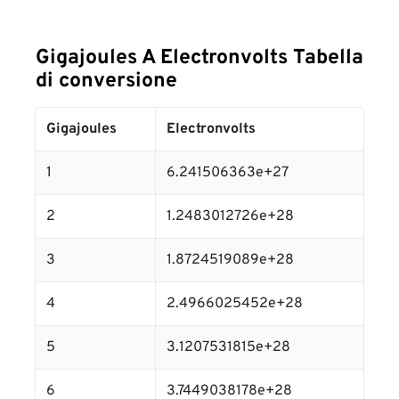
Gigajoules A Electronvolts Tabella
di conversione
Gigajoules
Electronvolts
1
6.241506363e+27
2
1.2483012726e+28
3
1.8724519089e+28
4
2.4966025452e+28
5
3.1207531815e+28
6
3.7449038178e+28