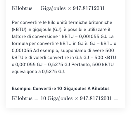
Kilobtus
=
Gigajoules
×
947.81712031
Per convertire le kilo unità termiche britanniche 
(kBTU) in gigajoule (GJ), è possibile utilizzare il 
fattore di conversione 1 kBTU = 0,001055 GJ. La 
formula per convertire kBTU in GJ è: GJ = kBTU x 
0,001055 Ad esempio, supponiamo di avere 500 
kBTU e di volerli convertire in GJ: GJ = 500 kBTU 
x 0,001055 GJ = 0,5275 GJ Pertanto, 500 kBTU 
equivalgono a 0,5275 GJ.
Esempio: Convertire 10 Gigajoules A Kilobtus
Kilobtus
=
10 Gigajoules
×
947.81712031
=
9478.1712031
Kil