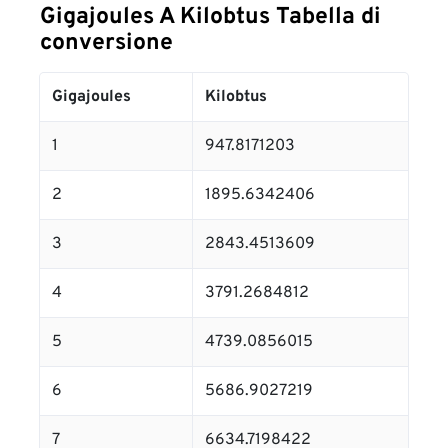
Gigajoules A Kilobtus Tabella di
conversione
Gigajoules
Kilobtus
1
947.8171203
2
1895.6342406
3
2843.4513609
4
3791.2684812
5
4739.0856015
6
5686.9027219
7
6634.7198422