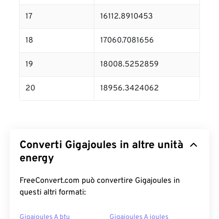
17
16112.8910453
18
17060.7081656
19
18008.5252859
20
18956.3424062
Converti Gigajoules in altre unità
energy
FreeConvert.com può convertire Gigajoules in
questi altri formati:
Gigajoules A btu
Gigajoules A joules