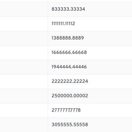
833333.33334
1111111.11112
1388888.8889
1666666.66668
1944444.44446
2222222.22224
2500000.00002
2777777.7778
3055555.55558