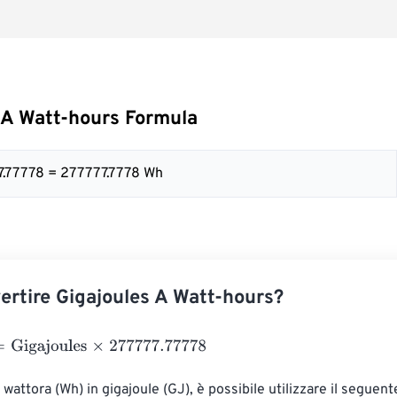
 A Watt-hours Formula
7.77778 = 277777.7778 Wh
rtire Gigajoules A Watt-hours?
gajoules
×
277777.77778
 wattora (Wh) in gigajoule (GJ), è possibile utilizzare il seguente