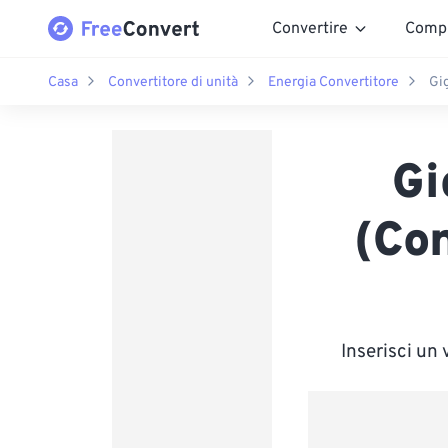
Convertire
Comp
Casa
Convertitore di unità
Energia Convertitore
Gi
Gi
(Con
Inserisci un