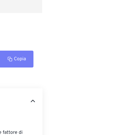
Copia
 fattore di 