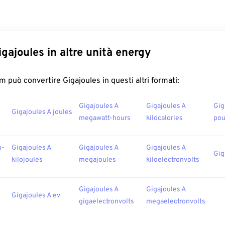
gajoules in altre unità energy
 può convertire Gigajoules in questi altri formati:
Gigajoules A
Gigajoules A
Gig
Gigajoules A joules
megawatt-hours
kilocalories
po
m-
Gigajoules A
Gigajoules A
Gigajoules A
Gig
kilojoules
megajoules
kiloelectronvolts
Gigajoules A
Gigajoules A
Gigajoules A ev
gigaelectronvolts
megaelectronvolts