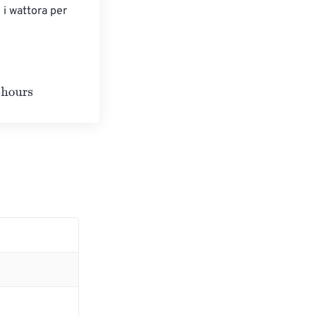
i wattora per 