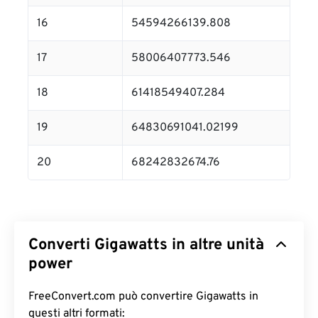
16
54594266139.808
17
58006407773.546
18
61418549407.284
19
64830691041.02199
20
68242832674.76
Converti Gigawatts in altre unità
power
FreeConvert.com può convertire Gigawatts in
questi altri formati: