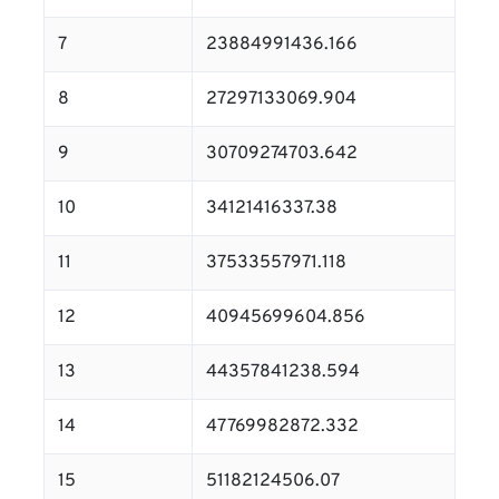
7
23884991436.166
8
27297133069.904
9
30709274703.642
10
34121416337.38
11
37533557971.118
12
40945699604.856
13
44357841238.594
14
47769982872.332
15
51182124506.07