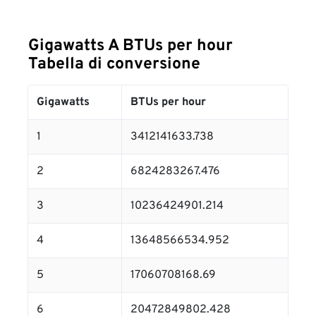
Gigawatts A BTUs per hour
Tabella di conversione
Gigawatts
BTUs per hour
1
3412141633.738
2
6824283267.476
3
10236424901.214
4
13648566534.952
5
17060708168.69
6
20472849802.428