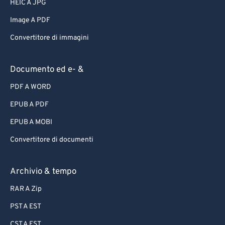
HEIC A JPG
Image A PDF
Convertitore di immagini
Documento ed e- &
PDF A WORD
EPUB A PDF
EPUB A MOBI
Convertitore di documenti
Archivio & tempo
RAR A Zip
PST A EST
CST A EST