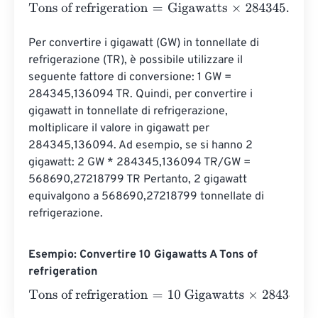
Tons of refrigeration
=
Gigawatts
×
284345.136094
Per convertire i gigawatt (GW) in tonnellate di 
refrigerazione (TR), è possibile utilizzare il 
seguente fattore di conversione: 1 GW = 
284345,136094 TR. Quindi, per convertire i 
gigawatt in tonnellate di refrigerazione, 
moltiplicare il valore in gigawatt per 
284345,136094. Ad esempio, se si hanno 2 
gigawatt: 2 GW * 284345,136094 TR/GW = 
568690,27218799 TR Pertanto, 2 gigawatt 
equivalgono a 568690,27218799 tonnellate di 
refrigerazione.
Esempio: Convertire 10 Gigawatts A Tons of
refrigeration
Tons of refrigeration
=
10 Gigawatts
×
284345.136094
=
28