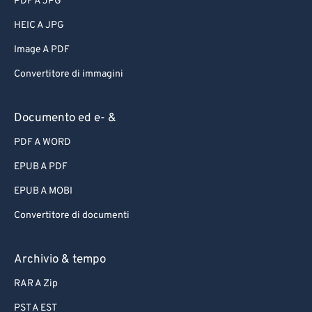
PDF A JPG
HEIC A JPG
Image A PDF
Convertitore di immagini
Documento ed e- &
PDF A WORD
EPUB A PDF
EPUB A MOBI
Convertitore di documenti
Archivio & tempo
RAR A Zip
PST A EST