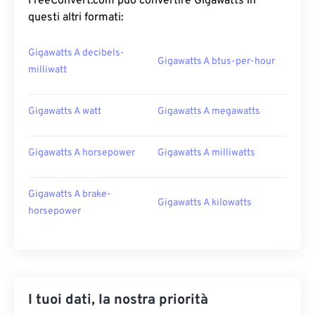
FreeConvert.com può convertire Gigawatts in
questi altri formati:
Gigawatts A decibels-
Gigawatts A btus-per-hour
milliwatt
Gigawatts A watt
Gigawatts A megawatts
Gigawatts A horsepower
Gigawatts A milliwatts
Gigawatts A brake-
Gigawatts A kilowatts
horsepower
I tuoi dati, la nostra priorità