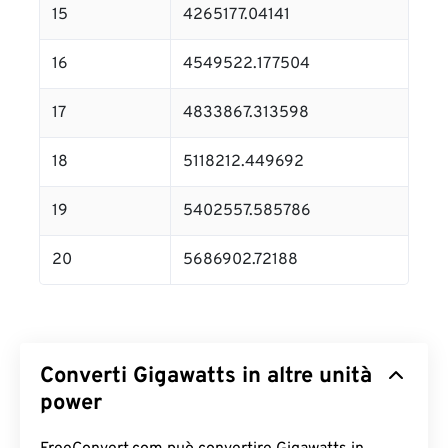
15
4265177.04141
16
4549522.177504
17
4833867.313598
18
5118212.449692
19
5402557.585786
20
5686902.72188
Converti Gigawatts in altre unità
power