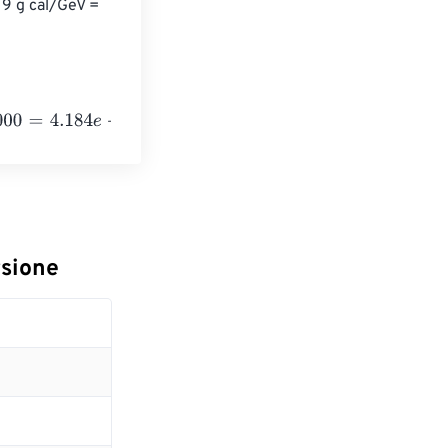
19 g cal/GeV = 
84
e
+
26
Gigaelectronvolts
rsione