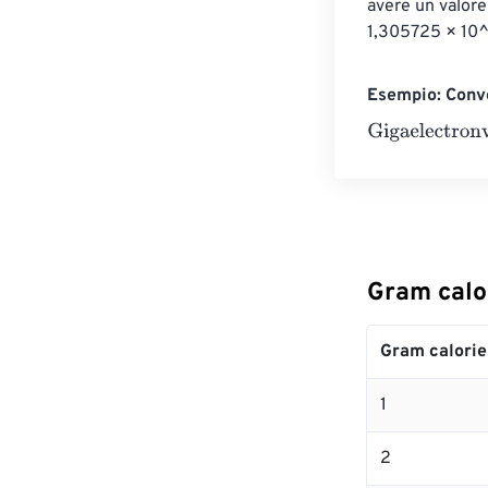
avere un valore
1,305725 × 10^
Esempio: Conve
Gigaelectronvo
Gram calor
Gram calorie
1
2