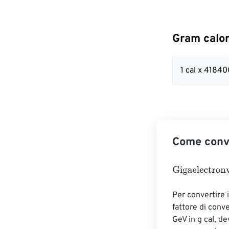
Gram calor
1 cal x 418
Come conve
Gigaelectronvo
Per convertire i
fattore di conv
GeV in g cal, d