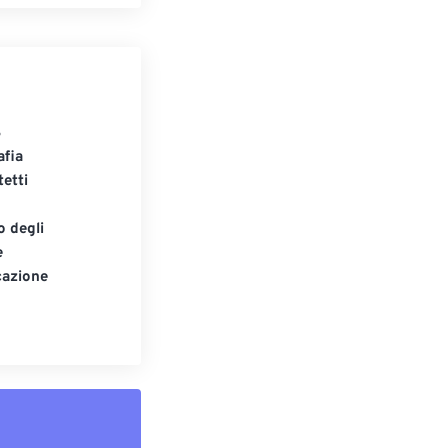
S
afia
tetti
o degli
e
cazione