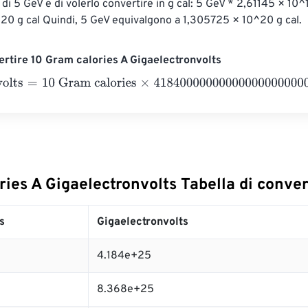
 di 5 GeV e di volerlo convertire in g cal: 5 GeV * 2,61145 × 10^
20 g cal Quindi, 5 GeV equivalgono a 1,305725 × 10^20 g cal.
rtire 10 Gram calories A Gigaelectronvolts
lts
=
10 Gram calories
×
41840000000000000000000000
=
4.1
ies A Gigaelectronvolts Tabella di conve
s
Gigaelectronvolts
4.184e+25
8.368e+25