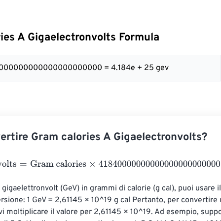
ies A Gigaelectronvolts Formula
40000000000000000000000 = 4.184e + 25 gev
rtire Gram calories A Gigaelectronvolts?
lts
=
Gram calories
×
41840000000000000000000000
 gigaelettronvolt (GeV) in grammi di calorie (g cal), puoi usare 
ersione: 1 GeV = 2,61145 × 10^19 g cal Pertanto, per convertire 
evi moltiplicare il valore per 2,61145 × 10^19. Ad esempio, supp