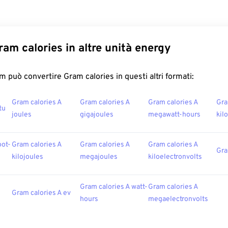
ram calories in altre unità energy
 può convertire Gram calories in questi altri formati:
Gram calories A
Gram calories A
Gram calories A
Gra
tu
joules
gigajoules
megawatt-hours
kil
oot-
Gram calories A
Gram calories A
Gram calories A
Gra
kilojoules
megajoules
kiloelectronvolts
Gram calories A watt-
Gram calories A
Gram calories A ev
hours
megaelectronvolts