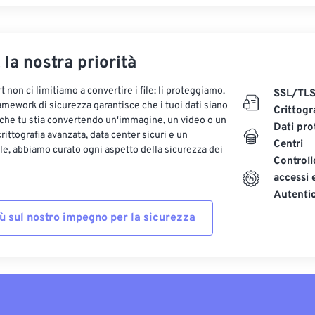
, la nostra priorità
 non ci limitiamo a convertire i file: li proteggiamo.
SSL/TL
ramework di sicurezza garantisce che i tuoi dati siano
Crittogr
 che tu stia convertendo un'immagine, un video o un
Dati pro
ittografia avanzata, data center sicuri e un
Centri
le, abbiamo curato ogni aspetto della sicurezza dei
Controll
accessi 
Autenti
iù sul nostro impegno per la sicurezza