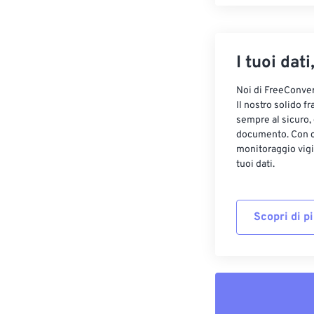
I tuoi dati
Noi di FreeConvert
Il nostro solido f
sempre al sicuro,
documento. Con cr
monitoraggio vigi
tuoi dati.
Scopri di p