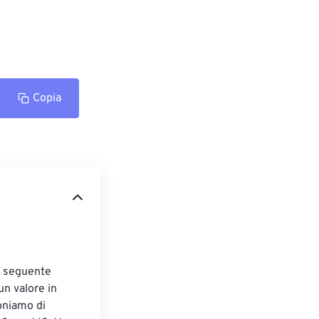
Copia
il seguente 
un valore in 
oniamo di 