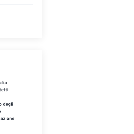
S
afia
tetti
o degli
e
cazione