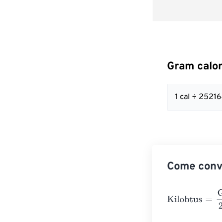
Gram calor
1 cal ÷ 252
Come conve
Kilobtus
=
Gram 