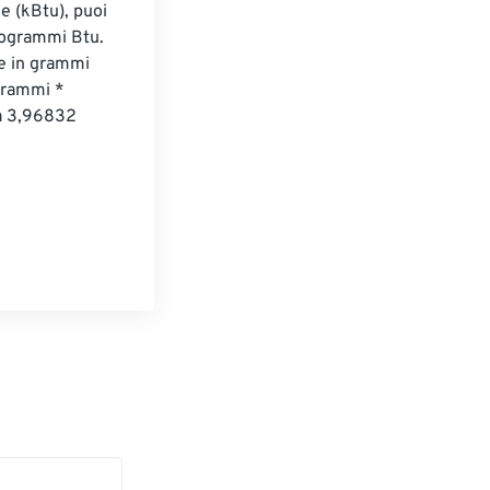
e (kBtu), puoi 
logrammi Btu. 
ie in grammi 
grammi * 
a 3,96832 