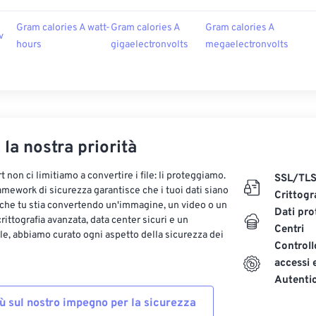
Gram calories A watt-
Gram calories A
Gram calories A
v
hours
gigaelectronvolts
megaelectronvolts
, la nostra priorità
 non ci limitiamo a convertire i file: li proteggiamo.
SSL/TL
ramework di sicurezza garantisce che i tuoi dati siano
Crittogr
 che tu stia convertendo un'immagine, un video o un
Dati pro
ittografia avanzata, data center sicuri e un
Centri
le, abbiamo curato ogni aspetto della sicurezza dei
Controll
accessi 
Autenti
iù sul nostro impegno per la sicurezza