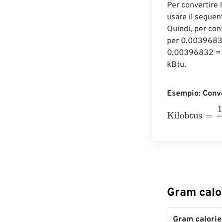
Per convertire 
usare il seguen
Quindi, per conv
per 0,00396832
0,00396832 = 3
kBtu.
Esempio: Conve
Kilobtus
=
10 Gr
Gram calor
Gram calorie