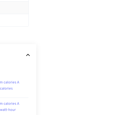
m calories A
ocalories
m calories A
owatt-hour