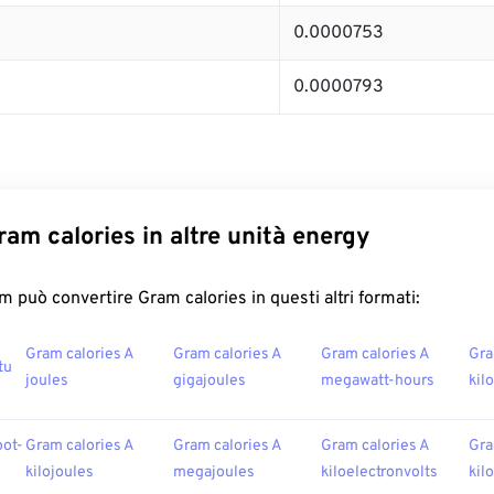
0.0000753
0.0000793
ram calories in altre unità energy
 può convertire Gram calories in questi altri formati:
Gram calories A
Gram calories A
Gram calories A
Gra
tu
joules
gigajoules
megawatt-hours
kil
oot-
Gram calories A
Gram calories A
Gram calories A
Gra
kilojoules
megajoules
kiloelectronvolts
kil