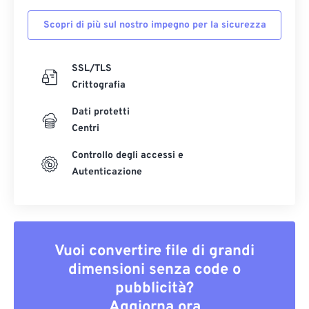
Scopri di più sul nostro impegno per la sicurezza
SSL/TLS
Crittografia
Dati protetti
Centri
Controllo degli accessi e
Autenticazione
Vuoi convertire file di grandi
dimensioni senza code o
pubblicità?
Aggiorna ora