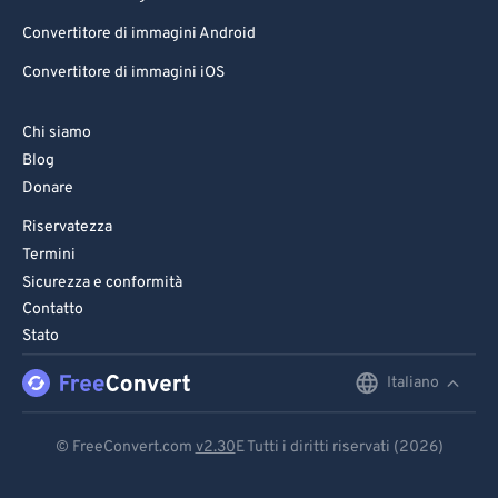
Convertitore di immagini Android
Convertitore di immagini iOS
Chi siamo
Blog
Donare
Riservatezza
Termini
Sicurezza e conformità
Contatto
Stato
Italiano
English
Deutsch
© FreeConvert.com
v2.30
E Tutti i diritti riservati (2026)
Español