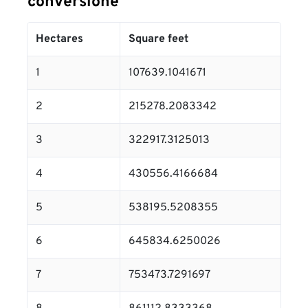
conversione
Hectares
Square feet
1
107639.1041671
2
215278.2083342
3
322917.3125013
4
430556.4166684
5
538195.5208355
6
645834.6250026
7
753473.7291697