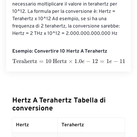
necessario moltiplicare il valore in terahertz per 
10^12. La formula per la conversione è: Hertz = 
Terahertz x 10^12 Ad esempio, se si ha una 
frequenza di 2 terahertz, la conversione sarebbe: 
Hertz = 2 THz x 10^12 = 2.000.000.000.000 Hz
Esempio: Convertire 10 Hertz A Terahertz
Terahertz
=
10 Hertz
×
1.0
e
-
12
=
1
e
-
11
Terahertz
Hertz A Terahertz Tabella di
conversione
Hertz
Terahertz