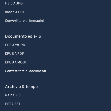
HEIC A JPG
Image A PDF
Convertitore di immagini
Documento ed e- &
PDF A WORD
EPUB A PDF
EPUB A MOBI
Convertitore di documenti
Archivio & tempo
RAR A Zip
PST A EST