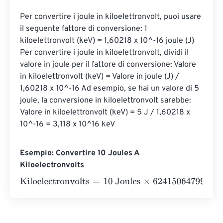
Per convertire i joule in kiloelettronvolt, puoi usare 
il seguente fattore di conversione: 1 
kiloelettronvolt (keV) = 1,60218 x 10^-16 joule (J) 
Per convertire i joule in kiloelettronvolt, dividi il 
valore in joule per il fattore di conversione: Valore 
in kiloelettronvolt (keV) = Valore in joule (J) / 
1,60218 x 10^-16 Ad esempio, se hai un valore di 5 
joule, la conversione in kiloelettronvolt sarebbe: 
Valore in kiloelettronvolt (keV) = 5 J / 1,60218 x 
10^-16 = 3,118 x 10^16 keV
Esempio: Convertire 10 Joules A
Kiloelectronvolts
Kiloelectronvolts
=
10 Joules
×
6241506479964.183
=
624