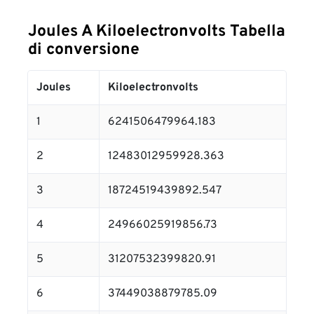
Joules A Kiloelectronvolts Tabella
di conversione
Joules
Kiloelectronvolts
1
6241506479964.183
2
12483012959928.363
3
18724519439892.547
4
24966025919856.73
5
31207532399820.91
6
37449038879785.09