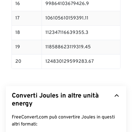
16
99864103679426.9
17
106105610159391.11
18
112347116639355.3
19
118588623119319.45
20
124830129599283.67
Converti Joules in altre unità
energy
FreeConvert.com può convertire Joules in questi
altri formati: