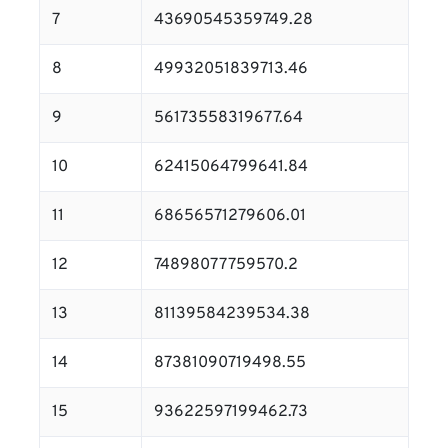
7
43690545359749.28
8
49932051839713.46
9
56173558319677.64
10
62415064799641.84
11
68656571279606.01
12
74898077759570.2
13
81139584239534.38
14
87381090719498.55
15
93622597199462.73